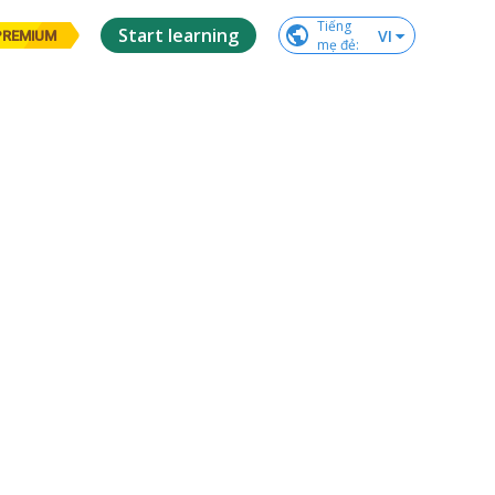
Tiếng

Start learning
VI
PREMIUM
mẹ đẻ
: