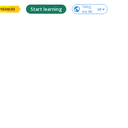
Tiếng

Start learning
VI
PREMIUM
mẹ đẻ
: