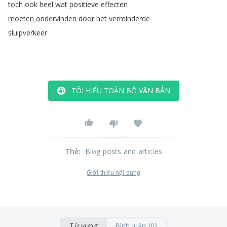
toch
ook
heel
wat
positieve
effecten
moeten
ondervinden
door
het
verminderde
sluipverkeer
TÔI HIỂU TOÀN BỘ VĂN BẢN
Thẻ
:
Blog posts and articles
Giới thiệu nội dung
Từ vựng
Bình luận (0)