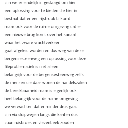
zijn
we
er
eindelijk
in
geslaagd
om
hier
een
oplossing
voor
te
bieden
die
hier
in
bestaat
dat
er
een
rijstrook
bijkomt
maar
ook
voor
de
ruime
omgeving
dat
er
een
nieuwe
brug
komt
over
het
kanaal
waar
het
zware
vrachtverkeer
gaat
afgeleid
worden
en
dus
weg
van
deze
bergensesteenweg
een
oplossing
voor
deze
fileproblematiek
is
niet
alleen
belangrijk
voor
de
bergensesteenweg
zelfs
de
mensen
die
daar
wonen
de
handelszaken
de
bereikbaarheid
maar
is
eigenlijk
ook
heel
belangrijk
voor
de
ruime
omgeving
we
verwachten
dat
er
minder
druk
gaat
zijn
via
sluipwegen
langs
die
kanten
dus
zuun
ruisbroek
en
vlezenbeek
zouden