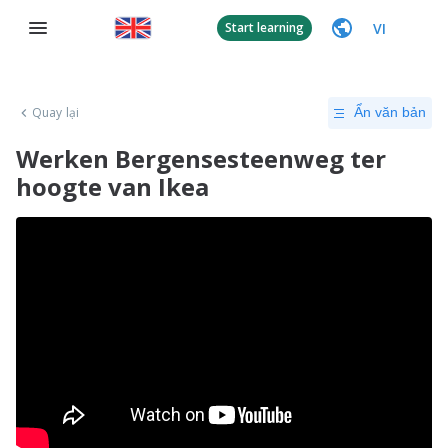
VI
Start learning
Quay lại
Ẩn văn bản
Werken Bergensesteenweg ter
hoogte van Ikea