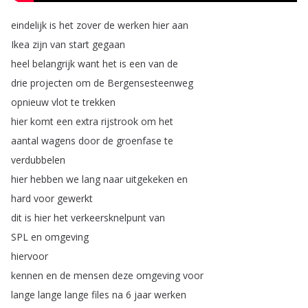
eindelijk
is
het
zover
de
werken
hier
aan
Ikea
zijn
van
start
gegaan
heel
belangrijk
want
het
is
een
van
de
drie
projecten
om
de
Bergensesteenweg
opnieuw
vlot
te
trekken
hier
komt
een
extra
rijstrook
om
het
aantal
wagens
door
de
groenfase
te
verdubbelen
hier
hebben
we
lang
naar
uitgekeken
en
hard
voor
gewerkt
dit
is
hier
het
verkeersknelpunt
van
SPL
en
omgeving
hiervoor
kennen
en
de
mensen
deze
omgeving
voor
lange
lange
lange
files
na
6
jaar
werken