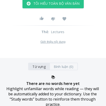
TÔI HIỂU TOÀN BỘ VĂN BẢN
Thẻ
:
Lectures
Giới thiệu nội dung
Từ vựng
Bình luận (0)
📚
There are no words here yet
Highlight unfamiliar words while reading — they will 
be automatically added to your dictionary. Use the 
“Study words” button to reinforce them through 
practice.