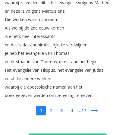
waarbij
ze
zeiden
:
dit
is
het
evangelie
volgens
Matheus
en
deze
is
volgens
Marcus
enz
.
Die
werken
waren
anoniem
Als
we
bij
de
2de
eeuw
komen
is
er
iets
heel
interessants
en
dat
is
dat
anonimiteit
lijkt
te
verdwijnen
Je
heb
het
evangelie
van
Thomas
en
er
staat
in
:
van
Thomas
;
direct
aan
het
begin
Het
evangelie
van
Filippus
,
het
evangelie
van
Judas
en
al
die
andere
werken
waarbij
die
apostolische
namen
aan
het
boek
gegeven
werden
om
ze
gezag
te
geven
1
2
3
4
...17