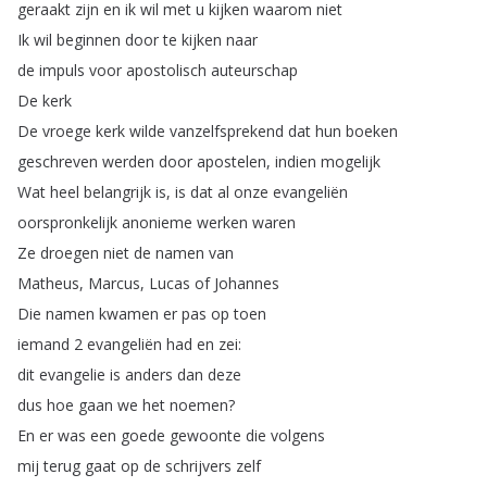
geraakt
zijn
en
ik
wil
met
u
kijken
waarom
niet
Ik
wil
beginnen
door
te
kijken
naar
de
impuls
voor
apostolisch
auteurschap
De
kerk
De
vroege
kerk
wilde
vanzelfsprekend
dat
hun
boeken
geschreven
werden
door
apostelen
,
indien
mogelijk
Wat
heel
belangrijk
is
,
is
dat
al
onze
evangeliën
oorspronkelijk
anonieme
werken
waren
Ze
droegen
niet
de
namen
van
Matheus
,
Marcus
,
Lucas
of
Johannes
Die
namen
kwamen
er
pas
op
toen
iemand
2
evangeliën
had
en
zei
:
dit
evangelie
is
anders
dan
deze
dus
hoe
gaan
we
het
noemen
?
En
er
was
een
goede
gewoonte
die
volgens
mij
terug
gaat
op
de
schrijvers
zelf