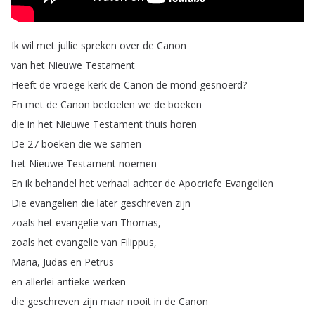
Ik
wil
met
jullie
spreken
over
de
Canon
van
het
Nieuwe
Testament
Heeft
de
vroege
kerk
de
Canon
de
mond
gesnoerd
?
En
met
de
Canon
bedoelen
we
de
boeken
die
in
het
Nieuwe
Testament
thuis
horen
De
27
boeken
die
we
samen
het
Nieuwe
Testament
noemen
En
ik
behandel
het
verhaal
achter
de
Apocriefe
Evangeliën
Die
evangeliën
die
later
geschreven
zijn
zoals
het
evangelie
van
Thomas
,
zoals
het
evangelie
van
Filippus
,
Maria
,
Judas
en
Petrus
en
allerlei
antieke
werken
die
geschreven
zijn
maar
nooit
in
de
Canon