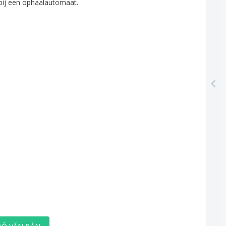
bij
een
ophaalautomaat
.