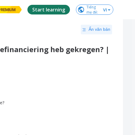
Tiếng

Start learning
VI
PREMIUM
mẹ đẻ
:
Ẩn văn bản
iefinanciering heb gekregen? |
ie
?