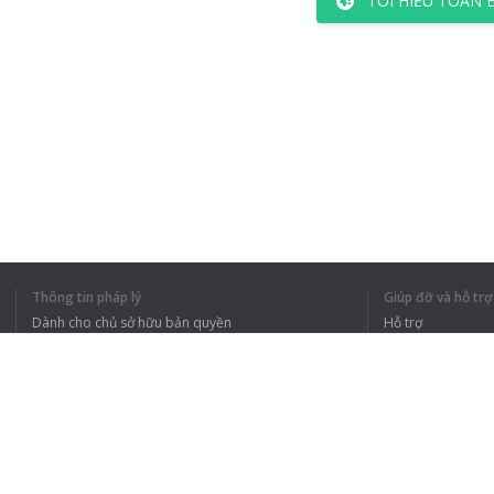
TÔI HIỂU TOÀN 
Thông tin pháp lý
Giúp đỡ và hỗ trợ
Dành cho chủ sở hữu bản quyền
Hỗ trợ
Chính sách quyền riêng tư
Câu hỏi thường g
Terms of Use
Tiện ích mở rộng của trình duyệt