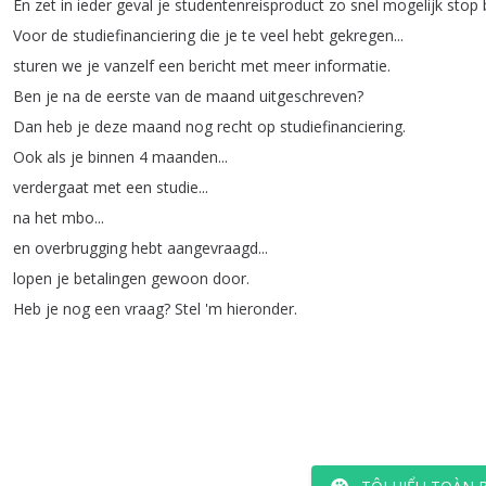
En
zet
in
ieder
geval
je
studentenreisproduct
zo
snel
mogelijk
stop
Voor
de
studiefinanciering
die
je
te
veel
hebt
gekregen
...
sturen
we
je
vanzelf
een
bericht
met
meer
informatie
.
Ben
je
na
de
eerste
van
de
maand
uitgeschreven
?
Dan
heb
je
deze
maand
nog
recht
op
studiefinanciering
.
Ook
als
je
binnen
4
maanden
...
verdergaat
met
een
studie
...
na
het
mbo
...
en
overbrugging
hebt
aangevraagd
...
lopen
je
betalingen
gewoon
door
.
Heb
je
nog
een
vraag
?
Stel
'm
hieronder
.