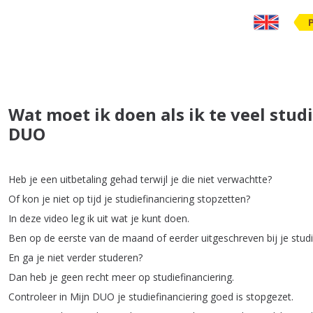
Wat moet ik doen als ik te veel stud
DUO
Heb
je
een
uitbetaling
gehad
terwijl
je
die
niet
verwachtte
?
Of
kon
je
niet
op
tijd
je
studiefinanciering
stopzetten
?
In
deze
video
leg
ik
uit
wat
je
kunt
doen
.
Ben
op
de
eerste
van
de
maand
of
eerder
uitgeschreven
bij
je
stud
En
ga
je
niet
verder
studeren
?
Dan
heb
je
geen
recht
meer
op
studiefinanciering
.
Controleer
in
Mijn
DUO
je
studiefinanciering
goed
is
stopgezet
.