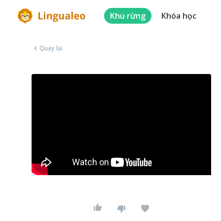
Khu rừng
Khóa học
Quay lại