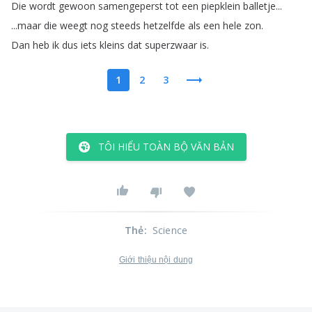
Die
wordt
gewoon
samengeperst
tot
een
piepklein
balletje
...
...
maar
die
weegt
nog
steeds
hetzelfde
als
een
hele
zon
.
Dan
heb
ik
dus
iets
kleins
dat
superzwaar
is
.
1
2
3
TÔI HIỂU TOÀN BỘ VĂN BẢN
Thẻ
:
Science
Giới thiệu nội dung