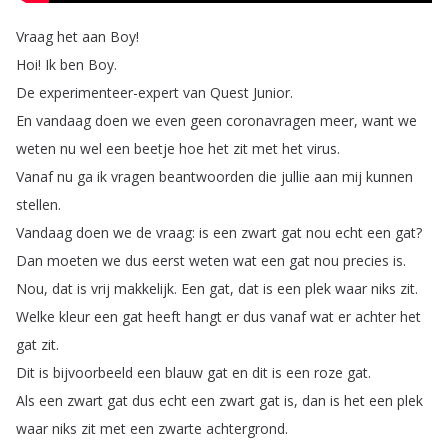
Vraag
het
aan
Boy
!
Hoi
!
Ik
ben
Boy
.
De
experimenteer-expert
van
Quest
Junior
.
En
vandaag
doen
we
even
geen
coronavragen
meer
,
want
we
weten
nu
wel
een
beetje
hoe
het
zit
met
het
virus
.
Vanaf
nu
ga
ik
vragen
beantwoorden
die
jullie
aan
mij
kunnen
stellen
.
Vandaag
doen
we
de
vraag
:
is
een
zwart
gat
nou
echt
een
gat
?
Dan
moeten
we
dus
eerst
weten
wat
een
gat
nou
precies
is
.
Nou
,
dat
is
vrij
makkelijk
.
Een
gat
,
dat
is
een
plek
waar
niks
zit
.
Welke
kleur
een
gat
heeft
hangt
er
dus
vanaf
wat
er
achter
het
gat
zit
.
Dit
is
bijvoorbeeld
een
blauw
gat
en
dit
is
een
roze
gat
.
Als
een
zwart
gat
dus
echt
een
zwart
gat
is
,
dan
is
het
een
plek
waar
niks
zit
met
een
zwarte
achtergrond
.