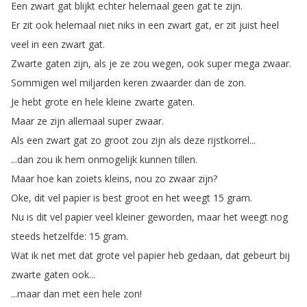
Een
zwart
gat
blijkt
echter
helemaal
geen
gat
te
zijn
.
Er
zit
ook
helemaal
niet
niks
in
een
zwart
gat
,
er
zit
juist
heel
veel
in
een
zwart
gat
.
Zwarte
gaten
zijn
,
als
je
ze
zou
wegen
,
ook
super
mega
zwaar
.
Sommigen
wel
miljarden
keren
zwaarder
dan
de
zon
.
Je
hebt
grote
en
hele
kleine
zwarte
gaten
.
Maar
ze
zijn
allemaal
super
zwaar
.
Als
een
zwart
gat
zo
groot
zou
zijn
als
deze
rijstkorrel
...
...
dan
zou
ik
hem
onmogelijk
kunnen
tillen
.
Maar
hoe
kan
zoiets
kleins
,
nou
zo
zwaar
zijn
?
Oke
,
dit
vel
papier
is
best
groot
en
het
weegt
15
gram
.
Nu
is
dit
vel
papier
veel
kleiner
geworden
,
maar
het
weegt
nog
steeds
hetzelfde
: 15
gram
.
Wat
ik
net
met
dat
grote
vel
papier
heb
gedaan
,
dat
gebeurt
bij
zwarte
gaten
ook
...
...
maar
dan
met
een
hele
zon
!