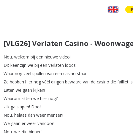
[VLG26] Verlaten Casino - Woonwag
Nou
,
welkom
bij
een
nieuwe
video
!
Dit
keer
zijn
we
bij
een
verlaten
loods
.
Waar
nog
veel
spullen
van
een
casino
staan
.
Ze
hebben
hier
nog
véél
dingen
bewaard
van
de
casino
die
failliet
is
Laten
we
gaan
kijken
!
Waarom
zitten
we
hier
nog
?
-
Ik
ga
slapen
!
Doei
!
Nou
,
helaas
dan
weer
mensen
!
We
gaan
er
weer
vandoor
!
Nou
,
we
zijn
binnen
!