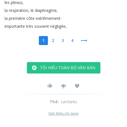
les
plexus
,
la
respiration
,
le
diaphragme
,
la
première
côte
extrêmement
importante
très
souvent
négligée
,
1
2
3
4
TÔI HIỂU TOÀN BỘ VĂN BẢN
Thẻ
:
Lectures
Giới thiệu nội dung