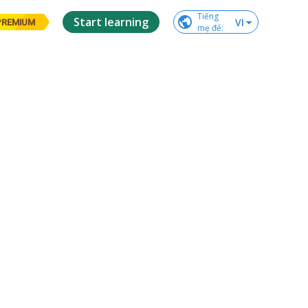
Tiếng

Start learning
VI
PREMIUM
mẹ đẻ
: