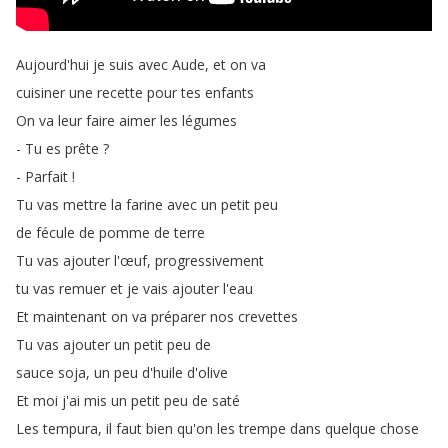
Aujourd'hui
je
suis
avec
Aude
,
et
on
va
cuisiner
une
recette
pour
tes
enfants
On
va
leur
faire
aimer
les
légumes
-
Tu
es
prête
?
-
Parfait
!
Tu
vas
mettre
la
farine
avec
un
petit
peu
de
fécule
de
pomme
de
terre
Tu
vas
ajouter
l'œuf
,
progressivement
tu
vas
remuer
et
je
vais
ajouter
l'eau
Et
maintenant
on
va
préparer
nos
crevettes
Tu
vas
ajouter
un
petit
peu
de
sauce
soja
,
un
peu
d'huile
d'olive
Et
moi
j'ai
mis
un
petit
peu
de
saté
Les
tempura
,
il
faut
bien
qu'on
les
trempe
dans
quelque
chose