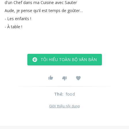
d'un
Chef
dans
ma
Cuisine
avec
Sauter
Aude
,
je
pense
qu'il
est
temps
de
goûter
…
-
Les
enfants
!
-
À
table
!
TÔI HIỂU TOÀN BỘ VĂN BẢN
Thẻ
:
food
Giới thiệu nội dung