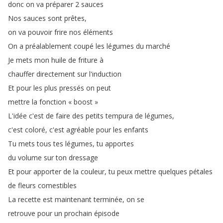
donc
on
va
préparer
2
sauces
Nos
sauces
sont
prêtes
,
on
va
pouvoir
frire
nos
éléments
On
a
préalablement
coupé
les
légumes
du
marché
Je
mets
mon
huile
de
friture
à
chauffer
directement
sur
l'induction
Et
pour
les
plus
pressés
on
peut
mettre
la
fonction
« boost »
L'idée
c'est
de
faire
des
petits
tempura
de
légumes
,
c'est
coloré
,
c'est
agréable
pour
les
enfants
Tu
mets
tous
tes
légumes
,
tu
apportes
du
volume
sur
ton
dressage
Et
pour
apporter
de
la
couleur
,
tu
peux
mettre
quelques
pétales
de
fleurs
comestibles
La
recette
est
maintenant
terminée
,
on
se
retrouve
pour
un
prochain
épisode