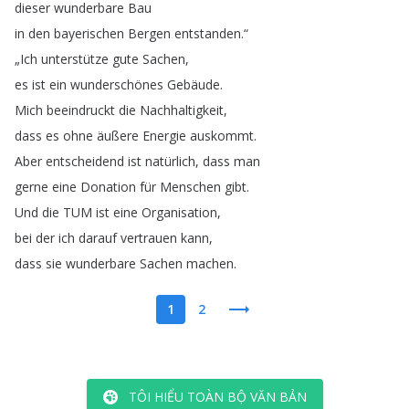
dieser
wunderbare
Bau
in
den
bayerischen
Bergen
entstanden
.“
„
Ich
unterstütze
gute
Sachen
,
es
ist
ein
wunderschönes
Gebäude
.
Mich
beeindruckt
die
Nachhaltigkeit
,
dass
es
ohne
äußere
Energie
auskommt
.
Aber
entscheidend
ist
natürlich
,
dass
man
gerne
eine
Donation
für
Menschen
gibt
.
Und
die
TUM
ist
eine
Organisation
,
bei
der
ich
darauf
vertrauen
kann
,
dass
sie
wunderbare
Sachen
machen
.
1
2
TÔI HIỂU TOÀN BỘ VĂN BẢN