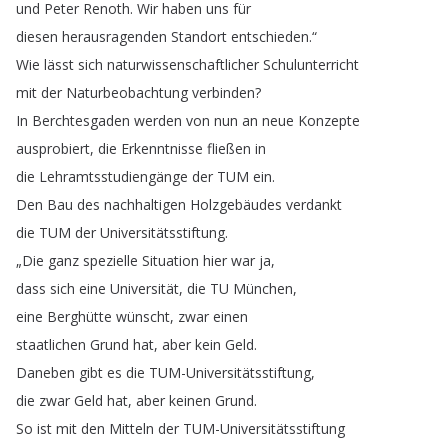
und
Peter
Renoth
.
Wir
haben
uns
für
diesen
herausragenden
Standort
entschieden
.“
Wie
lässt
sich
naturwissenschaftlicher
Schulunterricht
mit
der
Naturbeobachtung
verbinden
?
In
Berchtesgaden
werden
von
nun
an
neue
Konzepte
ausprobiert
,
die
Erkenntnisse
fließen
in
die
Lehramtsstudiengänge
der
TUM
ein
.
Den
Bau
des
nachhaltigen
Holzgebäudes
verdankt
die
TUM
der
Universitätsstiftung
.
„
Die
ganz
spezielle
Situation
hier
war
ja
,
dass
sich
eine
Universität
,
die
TU
München
,
eine
Berghütte
wünscht
,
zwar
einen
staatlichen
Grund
hat
,
aber
kein
Geld
.
Daneben
gibt
es
die
TUM-Universitätsstiftung
,
die
zwar
Geld
hat
,
aber
keinen
Grund
.
So
ist
mit
den
Mitteln
der
TUM-Universitätsstiftung