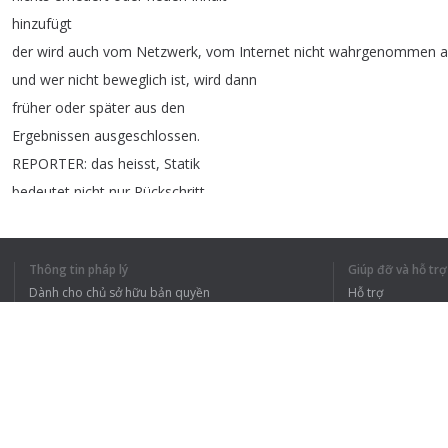
hinzufügt
der
wird
auch
vom
Netzwerk
,
vom
Internet
nicht
wahrgenommen
a
und
wer
nicht
beweglich
ist
,
wird
dann
früher
oder
später
aus
den
Ergebnissen
ausgeschlossen
.
REPORTER
:
das
heisst
,
Statik
bedeutet
nicht
nur
Rückschritt
sondern
bedeutet
gar
nicht
mehr
präsent
?
Thông tin pháp lý
Giúp đỡ và hỗ trợ
Dành cho chủ sở hữu bản quyền
Hỗ trợ
Chính sách quyền riêng tư
Câu hỏi thường g
1
2
3
4
Terms of Use
TÔI HIỂU TOÀN 
Tiện ích mở rộng của trình duyệt