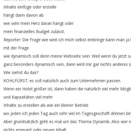
Inhalte
einfüge
oder
erstelle
hängt
dann
davon
ab
wie
sehr
mein
Herz
daran
hängt
oder
mein
finanzielles
Budget
zulässt
.
Reporter
:
Die
Frage
wie
weit
ich
mich
selbst
einbringe
kann
man
ja
mit
der
Frage
wie
dynamisch
soll
denn
meine
Webseite
sein
.
Weil
wenn
du
jetzt
s
ganz
besonders
dynamisch
sein
,
dann
wird
mir
gar
nichts
anderes
ü
Wie
siehst
du
das
?
KOHLFÜRST
:
es
soll
natürlich
auch
zum
Unternehmen
passen
.
Wenn
ein
Hotel
größer
ist
,
dann
haben
die
natürlich
viel
mehr
Mögli
und
Kapazitäten
viel
mehr
Inhalte
zu
erstellen
als
wie
ein
kleiner
Betrieb
wo
jeden
ich
jeden
Tag
auch
sehr
viel
im
Tagesgeschäft
drinnen
bi
Aber
grundsätzlich
geht
es
mal
um
das
Thema
Dynamik
.
Also
wer
n
nichts
erneuert
oder
neuen
Inhalt