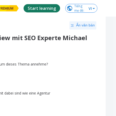
Tiếng

Start learning
VI
PREMIUM
mẹ đẻ
:
Ẩn văn bản
view mit SEO Experte Michael
um
dieses
Thema
annehme
?
it
dabei
sind
wie
eine
Agentur