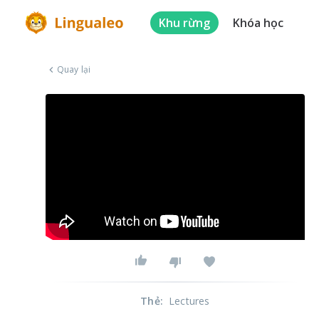
Khu rừng
Khóa học
Quay lại
Thẻ
:
Lectures