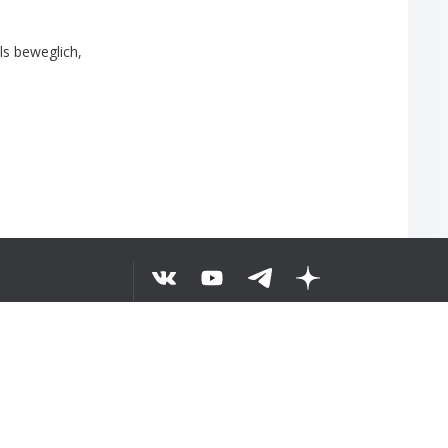
ls
beweglich
,
ặp
BỘ VĂN BẢN
©
2026