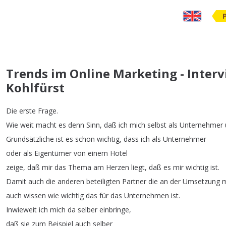
Trends im Online Marketing - Inter
Kohlfürst
Die
erste
Frage
.
Wie
weit
macht
es
denn
Sinn
,
daß
ich
mich
selbst
als
Unternehmer
Grundsätzliche
ist
es
schon
wichtig
,
dass
ich
als
Unternehmer
oder
als
Eigentümer
von
einem
Hotel
zeige
,
daß
mir
das
Thema
am
Herzen
liegt
,
daß
es
mir
wichtig
ist
.
Damit
auch
die
anderen
beteiligten
Partner
die
an
der
Umsetzung
m
auch
wissen
wie
wichtig
das
für
das
Unternehmen
ist
.
Inwieweit
ich
mich
da
selber
einbringe
,
daß
sie
zum
Beispiel
auch
selber