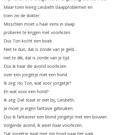
Maar
toen
kreeg
Liesbeth
slaapproblemen
en
toen
zei
de
dokter
:
Misschien
moet
u
haar
eens
in
slaap
proberen
te
krijgen
met
voorlezen
.
Dus
Ton
kocht
een
boek
.
Niet
te
dun
,
dat
is
zonde
van
je
geld
...
niet
te
dik
,
dat
is
zonde
van
je
tijd
.
Dus
ik
haar
die
avond
voorlezen
over
een
jongetje
met
een
hond
.
Ik
zeg
:
Ho
Ton
,
wat
voor
jongetje
?
En
wat
voor
een
hond
?
Ik
zeg
:
Dat
staat
er
niet
bij
,
Liesbeth
.
Je
moet
je
eigen
fantasie
gebruiken
.
Dus
ik
fantaseer
een
blond
jongetje
met
een
bouvier
.
Volgende
avond
,
ik
weer
haar
voorlezen
.
Dat
jongetje
gaat
met
zijn
hond
naar
het
park
.