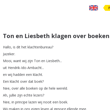
Ton en Liesbeth klagen over boeken
Hallo
,
is
dit
het
klachtenbureau
?
Jazeker
.
Mooi
,
want
wij
zijn
Ton
en
Liesbeth
...
uit
Hendrik-Ido-Ambacht
...
en
wij
hadden
een
klacht
.
Een
klacht
over
dat
boek
?
Nee
,
over
alle
boeken
op
de
hele
wereld
.
Ah
,
jullie
zijn
echte
lezers
?
Nee
,
in
principe
lazen
wij
nooit
een
boek
.
Wij
maken
in
ons
eigen
leven
al
genoeg
ellende
mee
.