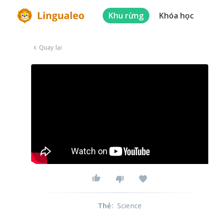
Khu rừng
Khóa học
Quay lại
Thẻ
:
Science