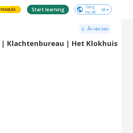
Tiếng

Start learning
VI
PREMIUM
mẹ đẻ
:
Ẩn văn bản
 | Klachtenbureau | Het Klokhuis