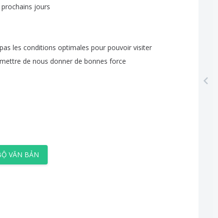
prochains
jours
pas
les
conditions
optimales
pour
pouvoir
visiter
mettre
de
nous
donner
de
bonnes
force
BỘ VĂN BẢN