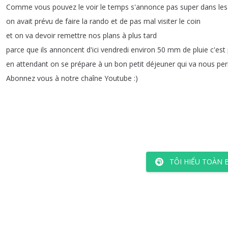
Comme
vous
pouvez
le
voir
le
temps
s'annonce
pas
super
dans
les
on
avait
prévu
de
faire
la
rando
et
de
pas
mal
visiter
le
coin
et
on
va
devoir
remettre
nos
plans
à
plus
tard
parce
que
ils
annoncent
d'ici
vendredi
environ
50
mm
de
pluie
c'est
en
attendant
on
se
prépare
à
un
bon
petit
déjeuner
qui
va
nous
per
Abonnez
vous
à
notre
chaîne
Youtube
:)
TÔI HIỂU TOÀN 