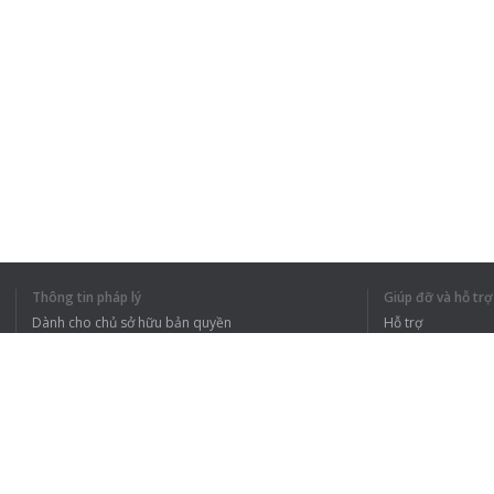
Thông tin pháp lý
Giúp đỡ và hỗ trợ
Dành cho chủ sở hữu bản quyền
Hỗ trợ
Chính sách quyền riêng tư
Câu hỏi thường g
Terms of Use
Tiện ích mở rộng của trình duyệt