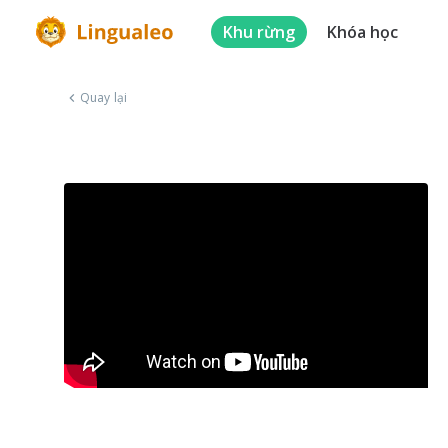
Khu rừng
Khóa học
Quay lại