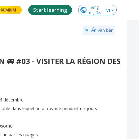
Tiếng

Start learning
VI
PREMIUM
mẹ đẻ
:
Ẩn văn bản
N 🚐 #03 - VISITER LA RÉGION DES
6
décembre
noble
dans
lequel
on
a
travaillé
pendant
dix
jours
Osorno
aché
par
les
nuages