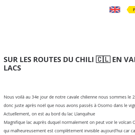
SUR LES ROUTES DU CHILI 🇨🇱 EN VA
LACS
Nous
voilà
au
34e
jour
de
notre
cavale
chilienne
nous
sommes
le
2
donc
juste
après
noël
que
nous
avons
passés
à
Osorno
dans
le
vig
Actuellement
,
on
est
au
bord
du
lac
Llanquihue
Magnifique
lac
auprès
duquel
normalement
on
peut
voir
le
volcan
qui
malheureusement
est
complètement
invisible
aujourd'hui
car
c