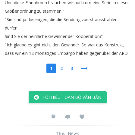
Und
diese
Einnahmen
brauchen
wir
auch
um
eine
Serie
in
dieser
Größenordnung
zu
stemmen
."
"
Sie
sind
ja
diejenigen
,
die
die
Sendung
zuerst
ausstrahlen
dürfen
.
Sind
Sie
der
heimliche
Gewinner
der
Kooperation
?"
"
Ich
glaube
es
gibt
nicht
den
Gewinner
.
So
war
das
Konstrukt
,
dass
wir
ein
12-monatiges
Embargo
haben
gegenüber
der
ARD
.
1
2
3
TÔI HIỂU TOÀN BỘ VĂN BẢN
Thẻ
:
News