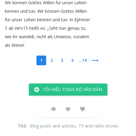
Wir
können
Gottes
Willen
für
unser
Leben
kennen
und
tun
.
Wir
können
Gottes
Willen
für
unser
Leben
kennen
und
tun
.
In
Epheser
5
ab
Vers15
heißt
es
: „
Seht
nun
genau
zu
,
wie
ihr
wandelt
,
nicht
als
Unweise
,
sondern
als
Weise
!
1
2
3
4
...14
TÔI HIỂU TOÀN BỘ VĂN BẢN
Thẻ
:
Blog posts and articles
, TV and radio shows