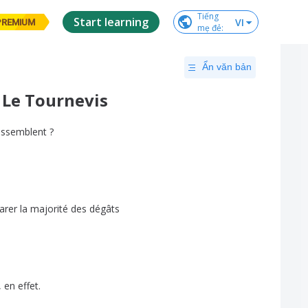
Tiếng

Start learning
VI
PREMIUM
mẹ đẻ
:
Ẩn văn bản
 Le Tournevis
essemblent
?
arer
la
majorité
des
dégâts
,
en
effet
.