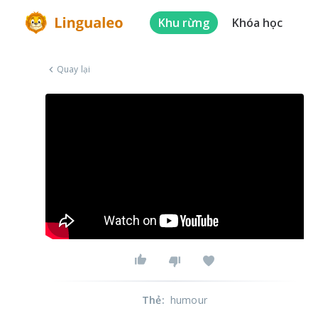
Khu rừng
Khóa học
Quay lại
Thẻ
:
humour