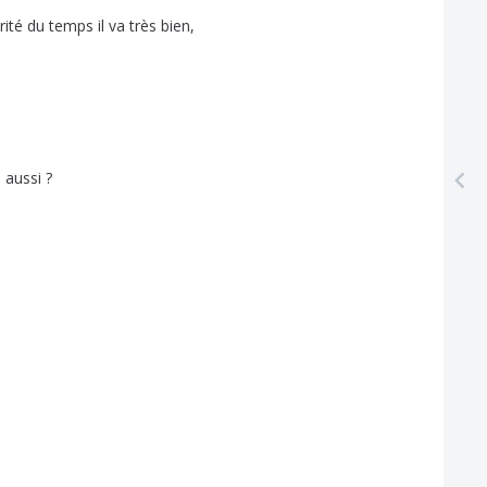
rité
du
temps
il
va
très
bien
,
à
aussi
?