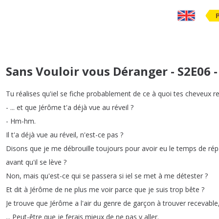
Sans Vouloir vous Déranger - S2E06 -
Tu
réalises
qu'iel
se
fiche
probablement
de
ce
à
quoi
tes
cheveux
r
- ...
et
que
Jérôme
t'a
déjà
vue
au
réveil
?
-
Hm-hm
.
Il
t'a
déjà
vue
au
réveil
,
n'est-ce
pas
?
Disons
que
je
me
débrouille
toujours
pour
avoir
eu
le
temps
de
rép
avant
qu'il
se
lève
?
Non
,
mais
qu'est-ce
qui
se
passera
si
iel
se
met
à
me
détester
?
Et
dit
à
Jérôme
de
ne
plus
me
voir
parce
que
je
suis
trop
bête
?
Je
trouve
que
Jérôme
a
l'air
du
genre
de
garçon
à
trouver
recevable
...
Peut-être
que
je
ferais
mieux
de
ne
pas
y
aller
.