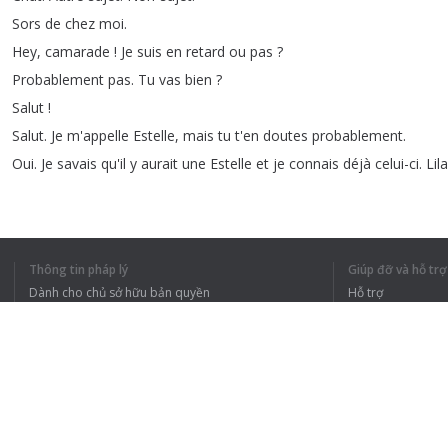
Sors
de
chez
moi
.
Hey
,
camarade
!
Je
suis
en
retard
ou
pas
?
Probablement
pas
.
Tu
vas
bien
?
Salut
!
Salut
.
Je
m'appelle
Estelle
,
mais
tu
t'en
doutes
probablement
.
Oui
.
Je
savais
qu'il
y
aurait
une
Estelle
et
je
connais
déjà
celui-ci
.
Lila
1
2
3
4
5
Thông tin pháp lý
Giúp đỡ và hỗ trợ
Dành cho chủ sở hữu bản quyền
Hỗ trợ
Chính sách quyền riêng tư
Câu hỏi thường g
Terms of Use
TÔI HIỂU TOÀN 
Tiện ích mở rộng của trình duyệt