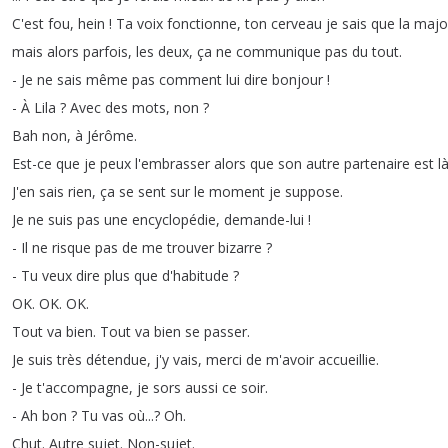
C'est
fou
,
hein
!
Ta
voix
fonctionne
,
ton
cerveau
je
sais
que
la
majo
mais
alors
parfois
,
les
deux
,
ça
ne
communique
pas
du
tout
.
-
Je
ne
sais
même
pas
comment
lui
dire
bonjour
!
-
À
Lila
?
Avec
des
mots
,
non
?
Bah
non
,
à
Jérôme
.
Est-ce
que
je
peux
l'embrasser
alors
que
son
autre
partenaire
est
l
J'en
sais
rien
,
ça
se
sent
sur
le
moment
je
suppose
.
Je
ne
suis
pas
une
encyclopédie
,
demande-lui
!
-
Il
ne
risque
pas
de
me
trouver
bizarre
?
-
Tu
veux
dire
plus
que
d'habitude
?
OK
.
OK
.
OK
.
Tout
va
bien
.
Tout
va
bien
se
passer
.
Je
suis
très
détendue
,
j'y
vais
,
merci
de
m'avoir
accueillie
.
-
Je
t'accompagne
,
je
sors
aussi
ce
soir
.
-
Ah
bon
?
Tu
vas
où
...?
Oh
.
Chut
.
Autre
sujet
.
Non-sujet
.