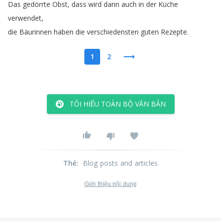
Das
gedörrte
Obst
,
dass
wird
dann
auch
in
der
Küche
verwendet
,
die
Bäurinnen
haben
die
verschiedensten
guten
Rezepte
.
1
2
TÔI HIỂU TOÀN BỘ VĂN BẢN
Thẻ
:
Blog posts and articles
Giới thiệu nội dung