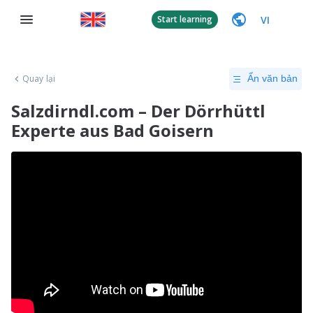
VI
Start learning
Quay lại
Ẩn văn bản
Salzdirndl.com – Der Dörrhüttl
Experte aus Bad Goisern