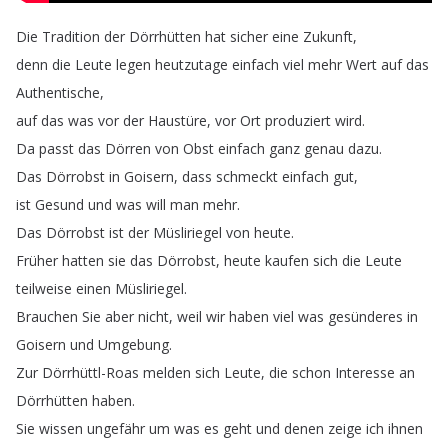
Die
Tradition
der
Dörrhütten
hat
sicher
eine
Zukunft
,
denn
die
Leute
legen
heutzutage
einfach
viel
mehr
Wert
auf
das
Authentische
,
auf
das
was
vor
der
Haustüre
,
vor
Ort
produziert
wird
.
Da
passt
das
Dörren
von
Obst
einfach
ganz
genau
dazu
.
Das
Dörrobst
in
Goisern
,
dass
schmeckt
einfach
gut
,
ist
Gesund
und
was
will
man
mehr
.
Das
Dörrobst
ist
der
Müsliriegel
von
heute
.
Früher
hatten
sie
das
Dörrobst
,
heute
kaufen
sich
die
Leute
teilweise
einen
Müsliriegel
.
Brauchen
Sie
aber
nicht
,
weil
wir
haben
viel
was
gesünderes
in
Goisern
und
Umgebung
.
Zur
Dörrhüttl-Roas
melden
sich
Leute
,
die
schon
Interesse
an
Dörrhütten
haben
.
Sie
wissen
ungefähr
um
was
es
geht
und
denen
zeige
ich
ihnen