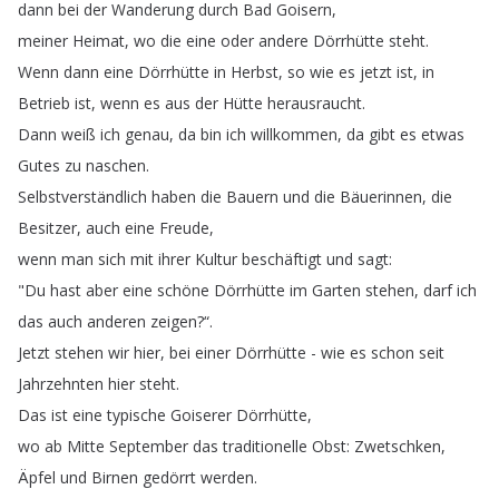
dann
bei
der
Wanderung
durch
Bad
Goisern
,
meiner
Heimat
,
wo
die
eine
oder
andere
Dörrhütte
steht
.
Wenn
dann
eine
Dörrhütte
in
Herbst
,
so
wie
es
jetzt
ist
,
in
Betrieb
ist
,
wenn
es
aus
der
Hütte
herausraucht
.
Dann
weiß
ich
genau
,
da
bin
ich
willkommen
,
da
gibt
es
etwas
Gutes
zu
naschen
.
Selbstverständlich
haben
die
Bauern
und
die
Bäuerinnen
,
die
Besitzer
,
auch
eine
Freude
,
wenn
man
sich
mit
ihrer
Kultur
beschäftigt
und
sagt
:
"
Du
hast
aber
eine
schöne
Dörrhütte
im
Garten
stehen
,
darf
ich
das
auch
anderen
zeigen
?“.
Jetzt
stehen
wir
hier
,
bei
einer
Dörrhütte
-
wie
es
schon
seit
Jahrzehnten
hier
steht
.
Das
ist
eine
typische
Goiserer
Dörrhütte
,
wo
ab
Mitte
September
das
traditionelle
Obst
:
Zwetschken
,
Äpfel
und
Birnen
gedörrt
werden
.