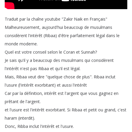
Traduit
par
la
chaîne
youtube
"
Zakir
Naik
en
Français
"
Malheureusement
,
aujourd'hui
beaucoup
de
musulmans
considèrent
l'intérêt
(
Ribaa
)
d'être
parfaitement
légal
dans
le
monde
moderne
.
Quel
est
votre
conseil
selon
le
Coran
et
Sunnah
?
Je
sais
qu'il
y
a
beaucoup
des
musulmans
qui
considèrent
l'intérêt
n'est
pas
Ribaa
et
qu'il
est
légal
.
Mais
,
Ribaa
veut
dire
"
quelque
chose
de
plus
".
Ribaa
inclut
l'usure
(
l'intérêt
exorbitant
)
et
aussi
l'intérêt
Car
par
la
définition
,
intérêt
est
l'argent
que
vous
gagnez
en
prêtant
de
l'argent
.
et
l'usure
est
l'intérêt
exorbitant
.
Si
Ribaa
et
petit
ou
grand
,
c'est
haram
(
interdit
).
Donc
,
Ribba
inclut
l'intérêt
et
l'usure
.