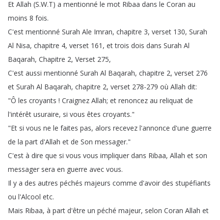
Et
Allah
(
S
.
W
.
T
)
a
mentionné
le
mot
Ribaa
dans
le
Coran
au
moins
8
fois
.
C'est
mentionné
Surah
Ale
Imran
,
chapitre
3,
verset
130,
Surah
Al
Nisa
,
chapitre
4,
verset
161,
et
trois
dois
dans
Surah
Al
Baqarah
,
Chapitre
2,
Verset
275,
C'est
aussi
mentionné
Surah
Al
Baqarah
,
chapitre
2,
verset
276
et
Surah
Al
Baqarah
,
chapitre
2,
verset
278-279
où
Allah
dit
:
"
Ô
les
croyants
!
Craignez
Allah
;
et
renoncez
au
reliquat
de
l'intérêt
usuraire
,
si
vous
êtes
croyants
."
"
Et
si
vous
ne
le
faites
pas
,
alors
recevez
l'annonce
d'une
guerre
de
la
part
d'Allah
et
de
Son
messager
."
C'est
à
dire
que
si
vous
vous
impliquer
dans
Ribaa
,
Allah
et
son
messager
sera
en
guerre
avec
vous
.
Il
y
a
des
autres
péchés
majeurs
comme
d'avoir
des
stupéfiants
ou
l'Alcool
etc
.
Mais
Ribaa
,
à
part
d'être
un
péché
majeur
,
selon
Coran
Allah
et