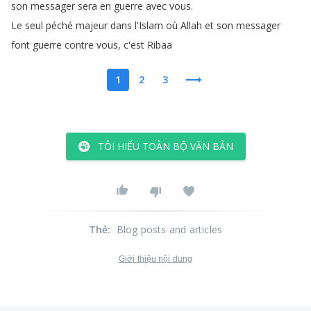
son
messager
sera
en
guerre
avec
vous
.
Le
seul
péché
majeur
dans
l'Islam
où
Allah
et
son
messager
font
guerre
contre
vous
,
c'est
Ribaa
1
2
3
TÔI HIỂU TOÀN BỘ VĂN BẢN
Thẻ
:
Blog posts and articles
Giới thiệu nội dung