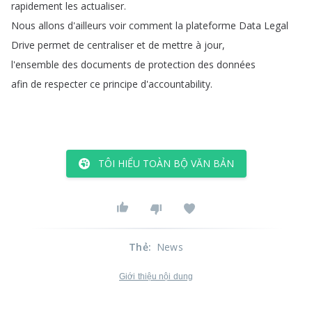
rapidement
les
actualiser
.
Nous
allons
d'ailleurs
voir
comment
la
plateforme
Data
Legal
Drive
permet
de
centraliser
et
de
mettre
à
jour
,
l'ensemble
des
documents
de
protection
des
données
afin
de
respecter
ce
principe
d'accountability
.
TÔI HIỂU TOÀN BỘ VĂN BẢN
Thẻ
:
News
Giới thiệu nội dung