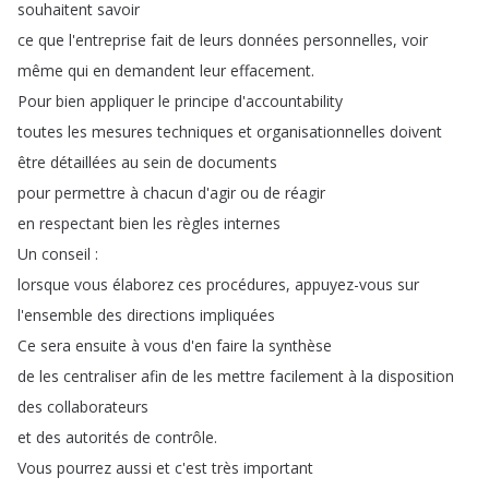
souhaitent
savoir
ce
que
l'entreprise
fait
de
leurs
données
personnelles
,
voir
même
qui
en
demandent
leur
effacement
.
Pour
bien
appliquer
le
principe
d'accountability
toutes
les
mesures
techniques
et
organisationnelles
doivent
être
détaillées
au
sein
de
documents
pour
permettre
à
chacun
d'agir
ou
de
réagir
en
respectant
bien
les
règles
internes
Un
conseil
:
lorsque
vous
élaborez
ces
procédures
,
appuyez-vous
sur
l'ensemble
des
directions
impliquées
Ce
sera
ensuite
à
vous
d'en
faire
la
synthèse
de
les
centraliser
afin
de
les
mettre
facilement
à
la
disposition
des
collaborateurs
et
des
autorités
de
contrôle
.
Vous
pourrez
aussi
et
c'est
très
important