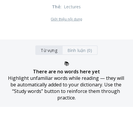
Thẻ
:
Lectures
Giới thiệu nội dung
Từ vựng
Bình luận (0)
📚
There are no words here yet
Highlight unfamiliar words while reading — they will 
be automatically added to your dictionary. Use the 
“Study words” button to reinforce them through 
practice.