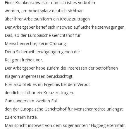
Einer
Krankenschwester
nämlich
ist
es
verboten
worden
,
am
Arbeitsplatz
deutlich
sichtbar
über
ihrer
Arbeitsuniform
ein
Kreuz
zu
tragen
.
Der
Arbeitgeber
berief
sich
insoweit
auf
Sicherheitserwägungen
.
Das
,
so
der
Europäische
Gerichtshof
für
Menschenrechte
,
sei
in
Ordnung
.
Denn
Sicherheitserwägungen
gehen
der
Religionsfreiheit
vor
.
Der
Arbeitgeber
habe
zudem
die
Interessen
der
betroffenen
Klägerin
angemessen
berücksichtigt
.
Hier
also
blieb
es
im
Ergebnis
bei
dem
Verbot
deutlich
sichtbar
ein
Kreuz
zu
tragen
.
Ganz
anders
im
zweiten
Fall
,
den
der
Europäische
Gerichtshof
für
Menschenrechte
unlängst
zu
erörtern
hatte
.
Man
spricht
insoweit
von
dem
sogenannten
"
Flugbegleiterinfall
".