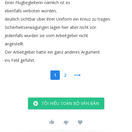
Einer
Flugbegleiterin
nämlich
ist
es
ebenfalls
verboten
worden
,
deutlich
sichtbar
über
ihrer
Uniform
ein
Kreuz
zu
tragen
.
Sicherheitserwägungen
lagen
hier
aber
nicht
vor
.
Jedenfalls
wurden
sie
vom
Arbeitgeber
nicht
angestellt
.
Der
Arbeitgeber
hatte
ein
ganz
anderes
Argument
ins
Feld
geführt
.
1
2
TÔI HIỂU TOÀN BỘ VĂN BẢN