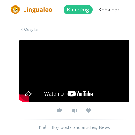
Khu rừng
Khóa học
Quay lại
Thẻ
:
Blog posts and articles
, News