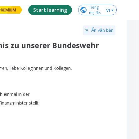
Tiếng

Start learning
VI
PREMIUM
mẹ đẻ
:
Ẩn văn bản
nis zu unserer Bundeswehr
rren
,
liebe
Kolleginnen
und
Kollegen
,
h
einmal
in
der
Finanzminister
stellt
.