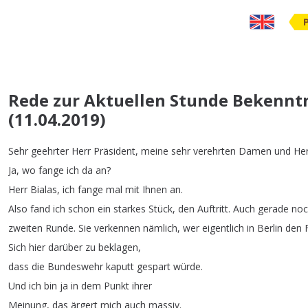
Rede zur Aktuellen Stunde Bekennt
(11.04.2019)
Sehr
geehrter
Herr
Präsident
,
meine
sehr
verehrten
Damen
und
He
Ja
,
wo
fange
ich
da
an
?
Herr
Bialas
,
ich
fange
mal
mit
Ihnen
an
.
Also
fand
ich
schon
ein
starkes
Stück
,
den
Auftritt
.
Auch
gerade
noc
zweiten
Runde
.
Sie
verkennen
nämlich
,
wer
eigentlich
in
Berlin
den
Sich
hier
darüber
zu
beklagen
,
dass
die
Bundeswehr
kaputt
gespart
würde
.
Und
ich
bin
ja
in
dem
Punkt
ihrer
Meinung
,
das
ärgert
mich
auch
massiv
.