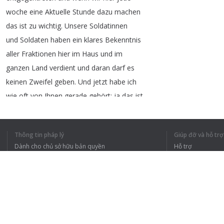
woche
eine
Aktuelle
Stunde
dazu
machen
das
ist
zu
wichtig
.
Unsere
Soldatinnen
und
Soldaten
haben
ein
klares
Bekenntnis
aller
Fraktionen
hier
im
Haus
und
im
ganzen
Land
verdient
und
daran
darf
es
keinen
Zweifel
geben
.
Und
jetzt
habe
ich
wie
oft
von
Ihnen
gerade
gehört
:
ja
das
ist
ja
nur
ein
Berliner
Thema
,
das
hat
mit
uns
in
Nordrhein-Westfalen
ja
gar
nichts
Thông tin pháp lý
Giúp đỡ và hỗ trợ
zu
tun
.
Dành cho chủ sở hữu bản quyền
Hỗ trợ
Chính sách quyền riêng tư
Câu hỏi thường g
Terms of Use
1
2
3
4
Tiện ích mở rộng của trình duyệt