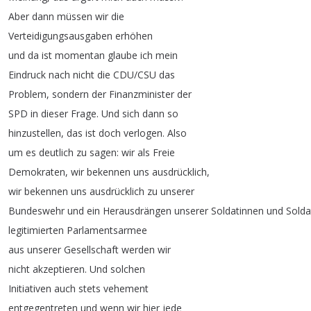
Aber
dann
müssen
wir
die
Verteidigungsausgaben
erhöhen
und
da
ist
momentan
glaube
ich
mein
Eindruck
nach
nicht
die
CDU
/
CSU
das
Problem
,
sondern
der
Finanzminister
der
SPD
in
dieser
Frage
.
Und
sich
dann
so
hinzustellen
,
das
ist
doch
verlogen
.
Also
um
es
deutlich
zu
sagen
:
wir
als
Freie
Demokraten
,
wir
bekennen
uns
ausdrücklich
,
wir
bekennen
uns
ausdrücklich
zu
unserer
Bundeswehr
und
ein
Herausdrängen
unserer
Soldatinnen
und
Solda
legitimierten
Parlamentsarmee
aus
unserer
Gesellschaft
werden
wir
nicht
akzeptieren
.
Und
solchen
Initiativen
auch
stets
vehement
entgegentreten
und
wenn
wir
hier
jede