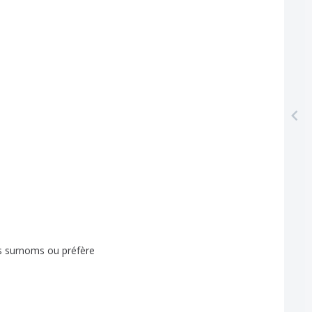
s
surnoms
ou
préfère