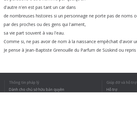
d'autre
n'en
est
pas
tant
un
car
dans
de
nombreuses
histoires
si
un
personnage
ne
porte
pas
de
noms
o
par
des
proches
ou
des
gens
qui
l'aiment
,
sa
vie
part
souvent
à
vau
l'eau
.
Comme
si
,
ne
pas
avoir
de
nom
à
la
naissance
empêchait
d'avoir
u
Je
pense
à
Jean-Baptiste
Grenouille
du
Parfum
de
Süskind
ou
repris
1
2
3
4
5
Thông tin pháp lý
Giúp đỡ và hỗ trợ
Dành cho chủ sở hữu bản quyền
Hỗ trợ
Chính sách quyền riêng tư
Câu hỏi thường g
Terms of Use
TÔI HIỂU TOÀN 
Tiện ích mở rộng của trình duyệt