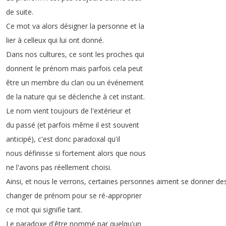
de
suite
.
Ce
mot
va
alors
désigner
la
personne
et
la
lier
à
celleux
qui
lui
ont
donné
.
Dans
nos
cultures
,
ce
sont
les
proches
qui
donnent
le
prénom
mais
parfois
cela
peut
être
un
membre
du
clan
ou
un
événement
de
la
nature
qui
se
déclenche
à
cet
instant
.
Le
nom
vient
toujours
de
l'extérieur
et
du
passé
(
et
parfois
même
il
est
souvent
anticipé
),
c'est
donc
paradoxal
qu'il
nous
définisse
si
fortement
alors
que
nous
ne
l'avons
pas
réellement
choisi
.
Ainsi
,
et
nous
le
verrons
,
certaines
personnes
aiment
se
donner
de
changer
de
prénom
pour
se
ré-approprier
ce
mot
qui
signifie
tant
.
Le
paradoxe
d'être
nommé
par
quelqu'un