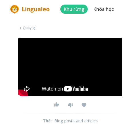
Khu rừng
Khóa học
Quay lại
Thẻ
:
Blog posts and articles