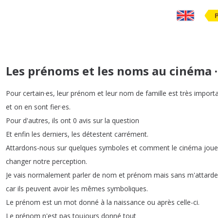
Les prénoms et les noms au cinéma 
Pour
certain
·
es
,
leur
prénom
et
leur
nom
de
famille
est
très
import
et
on
en
sont
fier
·
es
.
Pour
d'autres
,
ils
ont
0
avis
sur
la
question
Et
enfin
les
derniers
,
les
détestent
carrément
.
Attardons-nous
sur
quelques
symboles
et
comment
le
cinéma
joue
changer
notre
perception
.
Je
vais
normalement
parler
de
nom
et
prénom
mais
sans
m'attarde
car
ils
peuvent
avoir
les
mêmes
symboliques
.
Le
prénom
est
un
mot
donné
à
la
naissance
ou
après
celle-ci
.
Le
prénom
n'est
pas
toujours
donné
tout