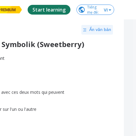
Tiếng

Start learning
VI
PREMIUM
mẹ đẻ
:
Ẩn văn bản
· Symbolik (Sweetberry)
ant
avec
ces
deux
mots
qui
peuvent
r
sur
l'un
ou
l'autre