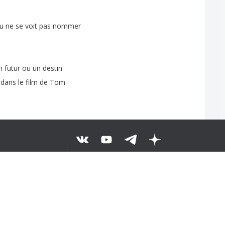
u
ne
se
voit
pas
nommer
n
futur
ou
un
destin
dans
le
film
de
Tom
...7
ặp
BỘ VĂN BẢN
©
2026