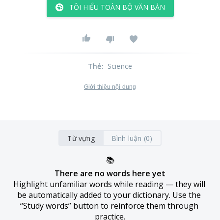
TÔI HIỂU TOÀN BỘ VĂN BẢN
Thẻ
:
Science
Giới thiệu nội dung
Từ vựng
Bình luận (0)
📚
There are no words here yet
Highlight unfamiliar words while reading — they will 
be automatically added to your dictionary. Use the 
“Study words” button to reinforce them through 
practice.