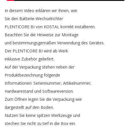
In
diesem
Video
erklären
wir
Ihnen
,
wie
Sie
den
Batterie-Wechselrichter
PLENTICORE
BI
von
KOSTAL
korrekt
installieren
.
Beachten
Sie
die
Hinweise
zur
Montage
und
bestimmungsgemäßen
Verwendung
des
Gerätes
.
Der
PLENTICORE
BI
wird
ab
Werk
inklusive
Zubehör
geliefert
.
Auf
der
Verpackung
stehen
neben
der
Produktbezeichnung
folgende
Informationen
:
Seriennummer
,
Artikelnummer
,
Hardwarestand
und
Softwareversion
.
Zum
Öffnen
legen
Sie
die
Verpackung
wie
dargestellt
auf
den
Boden
.
Nutzen
Sie
keine
spitzen
Werkzeuge
und
stechen
Sie
nicht
zu
tief
in
die
Box
ein
.