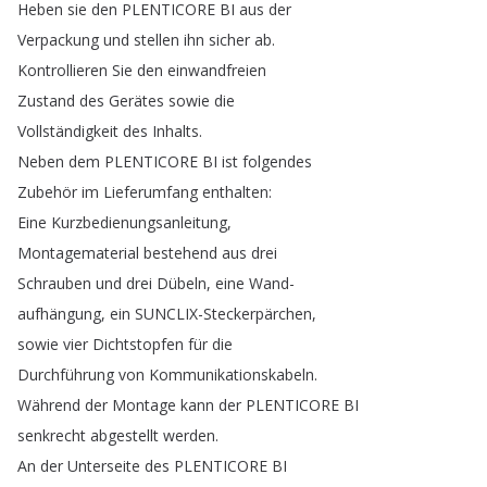
Heben
sie
den
PLENTICORE
BI
aus
der
Verpackung
und
stellen
ihn
sicher
ab
.
Kontrollieren
Sie
den
einwandfreien
Zustand
des
Gerätes
sowie
die
Vollständigkeit
des
Inhalts
.
Neben
dem
PLENTICORE
BI
ist
folgendes
Zubehör
im
Lieferumfang
enthalten
:
Eine
Kurzbedienungsanleitung
,
Montagematerial
bestehend
aus
drei
Schrauben
und
drei
Dübeln
,
eine
Wand-
aufhängung
,
ein
SUNCLIX-Steckerpärchen
,
sowie
vier
Dichtstopfen
für
die
Durchführung
von
Kommunikationskabeln
.
Während
der
Montage
kann
der
PLENTICORE
BI
senkrecht
abgestellt
werden
.
An
der
Unterseite
des
PLENTICORE
BI