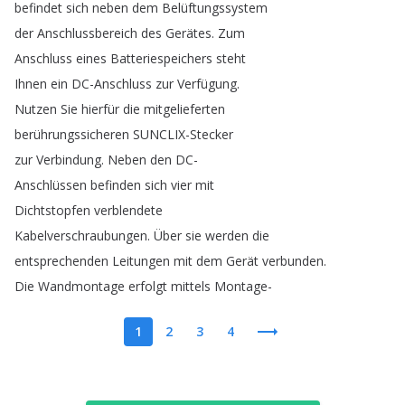
befindet
sich
neben
dem
Belüftungssystem
der
Anschlussbereich
des
Gerätes
.
Zum
Anschluss
eines
Batteriespeichers
steht
Ihnen
ein
DC-Anschluss
zur
Verfügung
.
Nutzen
Sie
hierfür
die
mitgelieferten
berührungssicheren
SUNCLIX-Stecker
zur
Verbindung
.
Neben
den
DC-
Anschlüssen
befinden
sich
vier
mit
Dichtstopfen
verblendete
Kabelverschraubungen
.
Über
sie
werden
die
entsprechenden
Leitungen
mit
dem
Gerät
verbunden
.
Die
Wandmontage
erfolgt
mittels
Montage-
1
2
3
4