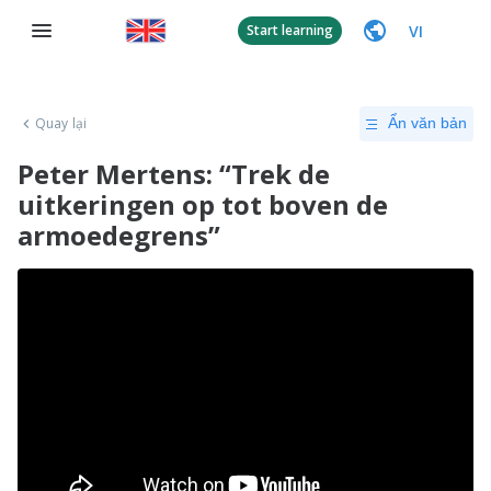
VI
Start learning
Quay lại
Ẩn văn bản
Peter Mertens: “Trek de
uitkeringen op tot boven de
armoedegrens”