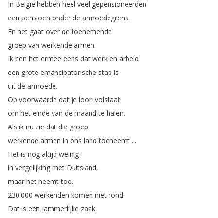
In
België
hebben
heel
veel
gepensioneerden
een
pensioen
onder
de
armoedegrens
.
En
het
gaat
over
de
toenemende
groep
van
werkende
armen
.
Ik
ben
het
ermee
eens
dat
werk
en
arbeid
een
grote
emancipatorische
stap
is
uit
de
armoede
.
Op
voorwaarde
dat
je
loon
volstaat
om
het
einde
van
de
maand
te
halen
.
Als
ik
nu
zie
dat
die
groep
werkende
armen
in
ons
land
toeneemt
...
Het
is
nog
altijd
weinig
in
vergelijking
met
Duitsland
,
maar
het
neemt
toe
.
230.000
werkenden
komen
niet
rond
.
Dat
is
een
jammerlijke
zaak
.