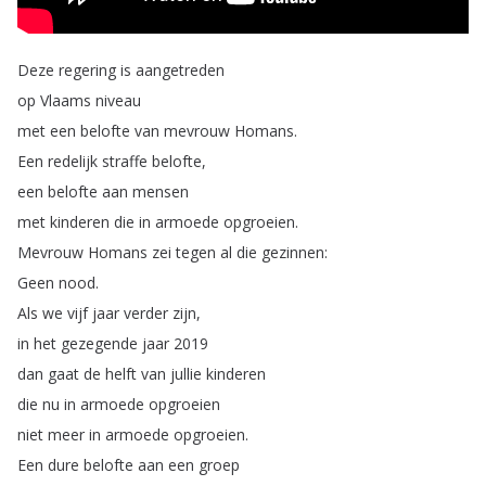
Deze
regering
is
aangetreden
op
Vlaams
niveau
met
een
belofte
van
mevrouw
Homans
.
Een
redelijk
straffe
belofte
,
een
belofte
aan
mensen
met
kinderen
die
in
armoede
opgroeien
.
Mevrouw
Homans
zei
tegen
al
die
gezinnen
:
Geen
nood
.
Als
we
vijf
jaar
verder
zijn
,
in
het
gezegende
jaar
2019
dan
gaat
de
helft
van
jullie
kinderen
die
nu
in
armoede
opgroeien
niet
meer
in
armoede
opgroeien
.
Een
dure
belofte
aan
een
groep