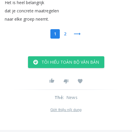
Het
is
heel
belangrijk
dat
je
concrete
maatregelen
naar
elke
groep
neemt
.
1
2
TÔI HIỂU TOÀN BỘ VĂN BẢN
Thẻ
:
News
Giới thiệu nội dung