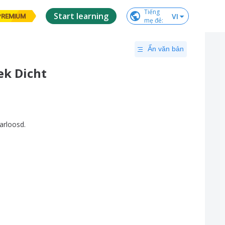
Tiếng

Start learning
VI
PREMIUM
mẹ đẻ
:
Ẩn văn bản
ek Dicht
arloosd
.