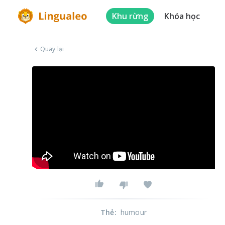
Khu rừng
Khóa học
Quay lại
Thẻ
:
humour