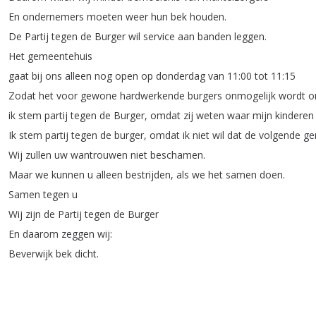
En
ondernemers
moeten
weer
hun
bek
houden
.
De
Partij
tegen
de
Burger
wil
service
aan
banden
leggen
.
Het
gemeentehuis
gaat
bij
ons
alleen
nog
open
op
donderdag
van
11:00
tot
11:15
Zodat
het
voor
gewone
hardwerkende
burgers
onmogelijk
wordt
o
ik
stem
partij
tegen
de
Burger
,
omdat
zij
weten
waar
mijn
kinderen
Ik
stem
partij
tegen
de
burger
,
omdat
ik
niet
wil
dat
de
volgende
ge
Wij
zullen
uw
wantrouwen
niet
beschamen
.
Maar
we
kunnen
u
alleen
bestrijden
,
als
we
het
samen
doen
.
Samen
tegen
u
Wij
zijn
de
Partij
tegen
de
Burger
En
daarom
zeggen
wij
:
Beverwijk
bek
dicht
.