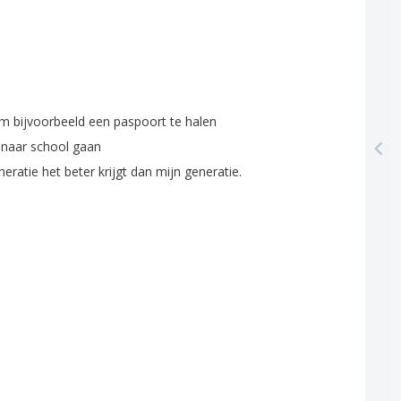
m
bijvoorbeeld
een
paspoort
te
halen
naar
school
gaan
neratie
het
beter
krijgt
dan
mijn
generatie
.