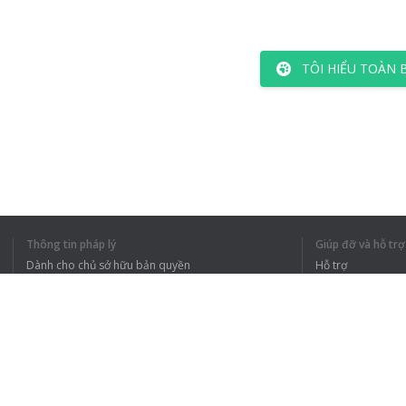
TÔI HIỂU TOÀN 
Thông tin pháp lý
Giúp đỡ và hỗ trợ
Dành cho chủ sở hữu bản quyền
Hỗ trợ
Chính sách quyền riêng tư
Câu hỏi thường g
Terms of Use
Tiện ích mở rộng của trình duyệt