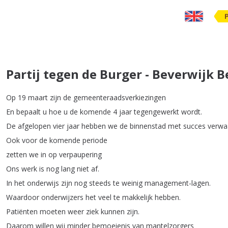
Partij tegen de Burger - Beverwijk B
Op
19
maart
zijn
de
gemeenteraadsverkiezingen
En
bepaalt
u
hoe
u
de
komende
4
jaar
tegengewerkt
wordt
.
De
afgelopen
vier
jaar
hebben
we
de
binnenstad
met
succes
verwa
Ook
voor
de
komende
periode
zetten
we
in
op
verpaupering
Ons
werk
is
nog
lang
niet
af
.
In
het
onderwijs
zijn
nog
steeds
te
weinig
management-lagen
.
Waardoor
onderwijzers
het
veel
te
makkelijk
hebben
.
Patiënten
moeten
weer
ziek
kunnen
zijn
.
Daarom
willen
wij
minder
bemoeienis
van
mantelzorgers