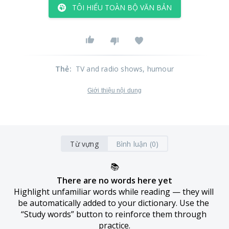
TÔI HIỂU TOÀN BỘ VĂN BẢN
Thẻ
:
TV and radio shows
, humour
Giới thiệu nội dung
Từ vựng
Bình luận (0)
📚
There are no words here yet
Highlight unfamiliar words while reading — they will 
be automatically added to your dictionary. Use the 
“Study words” button to reinforce them through 
practice.