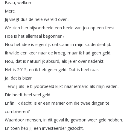
Beau
,
welkom
.
Merci
.
Jij
vliegt
dus
de
hele
wereld
over
...
We
zien
hier
bijvoorbeeld
een
beeld
van
jou
op
een
feest
...
Hoe
is
het
allemaal
begonnen
?
Nou
het
idee
is
eigenlijk
ontstaan
in
mijn
studententijd
.
Ik
wilde
een
keer
naar
de
kroeg
,
maar
ik
had
geen
geld
.
Nou
,
dat
is
natuurlijk
absurd
,
als
je
er
over
nadenkt
.
Het
is
2015,
en
ik
heb
geen
geld
.
Dat
is
heel
raar
.
Ja
,
dat
is
bizar
!
Terwijl
als
je
bijvoorbeeld
kijkt
naar
iemand
als
mijn
vader
...
Die
heeft
heel
veel
geld
.
Enfin
,
ik
dacht
:
is
er
een
manier
om
die
twee
dingen
te
combineren
?
Waardoor
mensen
,
in
dit
geval
ik
,
gewoon
weer
geld
hebben
.
En
toen
heb
jij
een
investeerder
gezocht
.