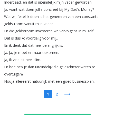
Inderdaad
,
en
dat
is
uiteindelijk
mijn
vader
geworden
.
Ja
,
want
wat
doen
jullie
concreet
bij
My
Dad's
Money
?
Wat
wij
feitelijk
doen
is
het
genereren
van
een
constante
geldstroom
vanuit
mijn
vader
...
En
die
geldstroom
investeren
we
vervolgens
in
mijzelf
.
Dat
is
dus
A
:
voordelig
voor
mij
...
En
ik
denk
dat
dat
heel
belangrijk
is
.
Ja
.
Ja
,
je
moet
er
maar
opkomen
.
Ja
,
ik
vind
dit
heel
slim
.
En
hoe
heb
je
dan
uiteindelijk
die
geldschieter
weten
te
overtuigen
?
Nouja
allereerst
natuurlijk
met
een
goed
businessplan
,
1
2