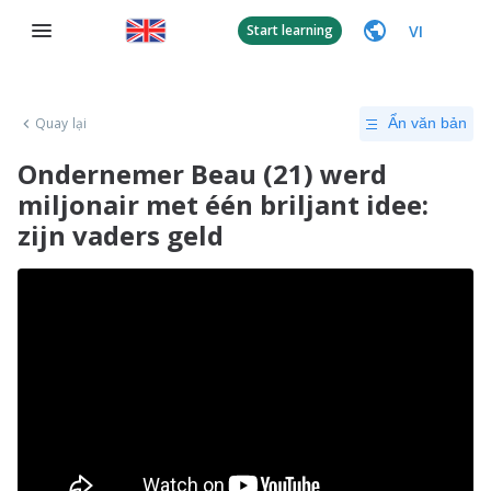
VI
Start learning
Quay lại
Ẩn văn bản
Ondernemer Beau (21) werd
miljonair met één briljant idee:
zijn vaders geld