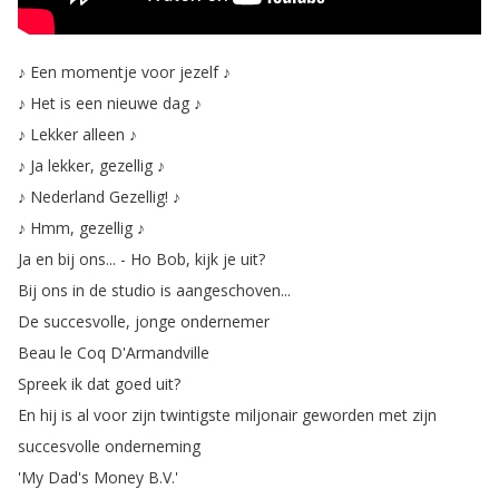
♪
Een
momentje
voor
jezelf
♪
♪
Het
is
een
nieuwe
dag
♪
♪
Lekker
alleen
♪
♪
Ja
lekker
,
gezellig
♪
♪
Nederland
Gezellig
!
♪
♪
Hmm
,
gezellig
♪
Ja
en
bij
ons
... -
Ho
Bob
,
kijk
je
uit
?
Bij
ons
in
de
studio
is
aangeschoven
...
De
succesvolle
,
jonge
ondernemer
Beau
le
Coq
D'Armandville
Spreek
ik
dat
goed
uit
?
En
hij
is
al
voor
zijn
twintigste
miljonair
geworden
met
zijn
succesvolle
onderneming
'My
Dad's
Money
B
.
V
.'