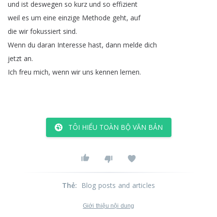
und
ist
deswegen
so
kurz
und
so
effizient
weil
es
um
eine
einzige
Methode
geht
,
auf
die
wir
fokussiert
sind
.
Wenn
du
daran
Interesse
hast
,
dann
melde
dich
jetzt
an
.
Ich
freu
mich
,
wenn
wir
uns
kennen
lernen
.
TÔI HIỂU TOÀN BỘ VĂN BẢN
Thẻ
:
Blog posts and articles
Giới thiệu nội dung