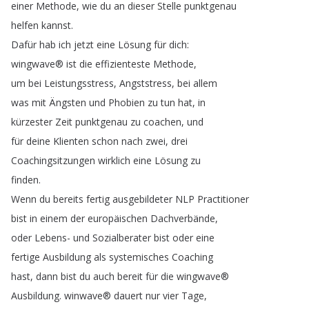
einer
Methode
,
wie
du
an
dieser
Stelle
punktgenau
helfen
kannst
.
Dafür
hab
ich
jetzt
eine
Lösung
für
dich
:
wingwave®
ist
die
effizienteste
Methode
,
um
bei
Leistungsstress
,
Angststress
,
bei
allem
was
mit
Ängsten
und
Phobien
zu
tun
hat
,
in
kürzester
Zeit
punktgenau
zu
coachen
,
und
für
deine
Klienten
schon
nach
zwei
,
drei
Coachingsitzungen
wirklich
eine
Lösung
zu
finden
.
Wenn
du
bereits
fertig
ausgebildeter
NLP
Practitioner
bist
in
einem
der
europäischen
Dachverbände
,
oder
Lebens-
und
Sozialberater
bist
oder
eine
fertige
Ausbildung
als
systemisches
Coaching
hast
,
dann
bist
du
auch
bereit
für
die
wingwave®
Ausbildung
.
winwave®
dauert
nur
vier
Tage
,