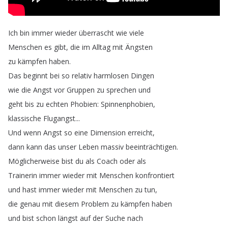
Ich
bin
immer
wieder
überrascht
wie
viele
Menschen
es
gibt
,
die
im
Alltag
mit
Ängsten
zu
kämpfen
haben
.
Das
beginnt
bei
so
relativ
harmlosen
Dingen
wie
die
Angst
vor
Gruppen
zu
sprechen
und
geht
bis
zu
echten
Phobien
:
Spinnenphobien
,
klassische
Flugangst
...
Und
wenn
Angst
so
eine
Dimension
erreicht
,
dann
kann
das
unser
Leben
massiv
beeinträchtigen
.
Möglicherweise
bist
du
als
Coach
oder
als
Trainerin
immer
wieder
mit
Menschen
konfrontiert
und
hast
immer
wieder
mit
Menschen
zu
tun
,
die
genau
mit
diesem
Problem
zu
kämpfen
haben
und
bist
schon
längst
auf
der
Suche
nach