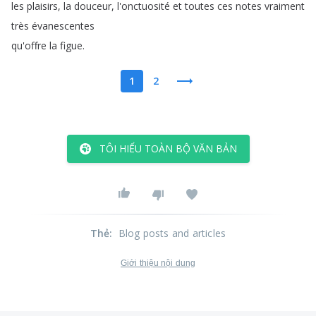
les
plaisirs
,
la
douceur
,
l'onctuosité
et
toutes
ces
notes
vraiment
très
évanescentes
qu'offre
la
figue
.
1
2
TÔI HIỂU TOÀN BỘ VĂN BẢN
Thẻ
:
Blog posts and articles
Giới thiệu nội dung