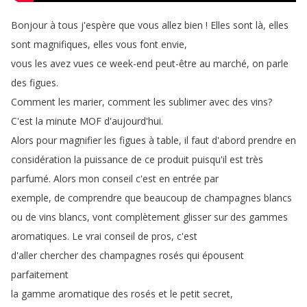
Bonjour
à
tous
j'espère
que
vous
allez
bien
!
Elles
sont
là
,
elles
sont
magnifiques
,
elles
vous
font
envie
,
vous
les
avez
vues
ce
week-end
peut-être
au
marché
,
on
parle
des
figues
.
Comment
les
marier
,
comment
les
sublimer
avec
des
vins
?
C'est
la
minute
MOF
d'aujourd'hui
.
Alors
pour
magnifier
les
figues
à
table
,
il
faut
d'abord
prendre
en
considération
la
puissance
de
ce
produit
puisqu'il
est
très
parfumé
.
Alors
mon
conseil
c'est
en
entrée
par
exemple
,
de
comprendre
que
beaucoup
de
champagnes
blancs
ou
de
vins
blancs
,
vont
complètement
glisser
sur
des
gammes
aromatiques
.
Le
vrai
conseil
de
pros
,
c'est
d'aller
chercher
des
champagnes
rosés
qui
épousent
parfaitement
la
gamme
aromatique
des
rosés
et
le
petit
secret
,