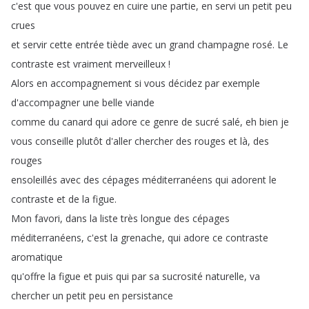
c'est
que
vous
pouvez
en
cuire
une
partie
,
en
servi
un
petit
peu
crues
et
servir
cette
entrée
tiède
avec
un
grand
champagne
rosé
.
Le
contraste
est
vraiment
merveilleux
!
Alors
en
accompagnement
si
vous
décidez
par
exemple
d'accompagner
une
belle
viande
comme
du
canard
qui
adore
ce
genre
de
sucré
salé
,
eh
bien
je
vous
conseille
plutôt
d'aller
chercher
des
rouges
et
là
,
des
rouges
ensoleillés
avec
des
cépages
méditerranéens
qui
adorent
le
contraste
et
de
la
figue
.
Mon
favori
,
dans
la
liste
très
longue
des
cépages
méditerranéens
,
c'est
la
grenache
,
qui
adore
ce
contraste
aromatique
qu'offre
la
figue
et
puis
qui
par
sa
sucrosité
naturelle
,
va
chercher
un
petit
peu
en
persistance