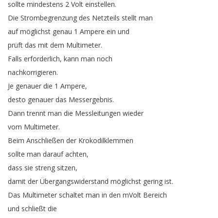
sollte
mindestens
2
Volt
einstellen
.
Die
Strombegrenzung
des
Netzteils
stellt
man
auf
möglichst
genau
1
Ampere
ein
und
prüft
das
mit
dem
Multimeter
.
Falls
erforderlich
,
kann
man
noch
nachkorrigieren
.
Je
genauer
die
1
Ampere
,
desto
genauer
das
Messergebnis
.
Dann
trennt
man
die
Messleitungen
wieder
vom
Multimeter
.
Beim
Anschließen
der
Krokodilklemmen
sollte
man
darauf
achten
,
dass
sie
streng
sitzen
,
damit
der
Übergangswiderstand
möglichst
gering
ist
.
Das
Multimeter
schaltet
man
in
den
mVolt
Bereich
und
schließt
die