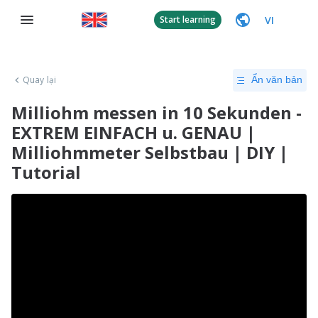
VI
Start learning
Quay lại
Ẩn văn bản
Milliohm messen in 10 Sekunden -
EXTREM EINFACH u. GENAU |
Milliohmmeter Selbstbau | DIY |
Tutorial