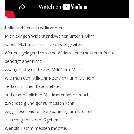
Hallo
und
herzlich
willkommen
.
Mit
niedrigen
Widerstandswerten
unter
1
Ohm
haben
Multimeter
meist
Schwierigkeiten
.
Wer
nur
gelegentlich
kleine
Widerstände
messen
möchte
,
benötigt
aber
nicht
zwangsläufig
ein
teures
Milli-Ohm-Meter
.
Wie
man
den
Milli-Ohm-Bereich
nur
mit
einem
herkömmlichen
Labornetzteil
und
einem
üblichen
Multimeter
sehr
einfach
,
zuverlässig
und
genau
messen
kann
,
zeigt
dieses
Video
.
Die
Spannung
am
Netzteil
ist
nicht
ganz
so
maßgebend
.
Wer
bis
1
Ohm
messen
möchte
,