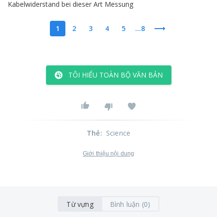
Kabelwiderstand
bei
dieser
Art
Messung
1
2
3
4
5
...8
TÔI HIỂU TOÀN BỘ VĂN BẢN
Thẻ
:
Science
Giới thiệu nội dung
Từ vựng
Bình luận (0)