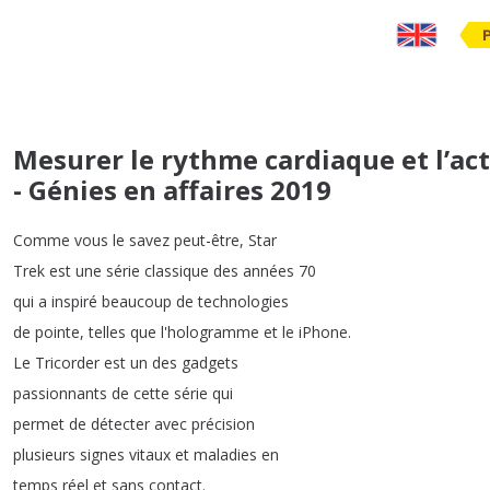
Mesurer le rythme cardiaque et l’act
- Génies en affaires 2019
Comme
vous
le
savez
peut-être
,
Star
Trek
est
une
série
classique
des
années
70
qui
a
inspiré
beaucoup
de
technologies
de
pointe
,
telles
que
l'hologramme
et
le
iPhone
.
Le
Tricorder
est
un
des
gadgets
passionnants
de
cette
série
qui
permet
de
détecter
avec
précision
plusieurs
signes
vitaux
et
maladies
en
temps
réel
et
sans
contact
.