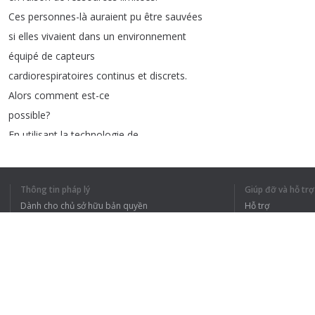
Ces
personnes-là
auraient
pu
être
sauvées
si
elles
vivaient
dans
un
environnement
équipé
de
capteurs
cardiorespiratoires
continus
et
discrets
.
Alors
comment
est-ce
possible
?
En
utilisant
la
technologie
de
détection
par
ondes
millimétriques
,
nous
avons
pu
développer
des
capteurs
Thông tin pháp lý
Giúp đỡ và hỗ trợ
extrêmement
sensibles
,
capables
de
détecter
Dành cho chủ sở hữu bản quyền
Hỗ trợ
les
mouvements
du
cœur
sans
être
en
contact
direct
avec
lui
,
Chính sách quyền riêng tư
Câu hỏi thường g
ce
qui
n'aurait
pas
été
possible
en
utilisant
la
technologie
actuelle
.
Terms of Use
À
ce
jour
,
nous
avons
déjà
établi
un
lien
avec
ses
quatre
partenaires
et
avons
lancé
la
Tiện ích mở rộng của trình duyệt
première
étude
sous
surveillance