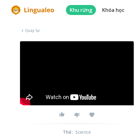
Khu rừng
Khóa học
Quay lại
Thẻ
:
Science