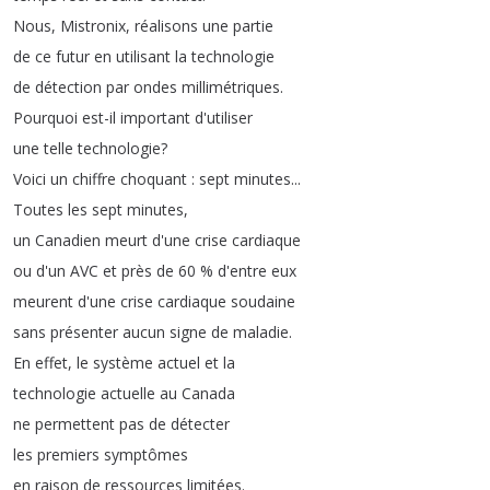
Nous
,
Mistronix
,
réalisons
une
partie
de
ce
futur
en
utilisant
la
technologie
de
détection
par
ondes
millimétriques
.
Pourquoi
est-il
important
d'utiliser
une
telle
technologie
?
Voici
un
chiffre
choquant
:
sept
minutes
...
Toutes
les
sept
minutes
,
un
Canadien
meurt
d'une
crise
cardiaque
ou
d'un
AVC
et
près
de
60 %
d'entre
eux
meurent
d'une
crise
cardiaque
soudaine
sans
présenter
aucun
signe
de
maladie
.
En
effet
,
le
système
actuel
et
la
technologie
actuelle
au
Canada
ne
permettent
pas
de
détecter
les
premiers
symptômes
en
raison
de
ressources
limitées
.