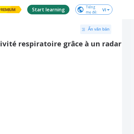
Tiếng

Start learning
VI
PREMIUM
mẹ đẻ
:
Ẩn văn bản
ivité respiratoire grâce à un radar