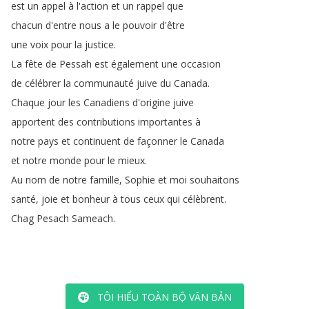
est
un
appel
à
l'action
et
un
rappel
que
chacun
d'entre
nous
a
le
pouvoir
d'être
une
voix
pour
la
justice
.
La
fête
de
Pessah
est
également
une
occasion
de
célébrer
la
communauté
juive
du
Canada
.
Chaque
jour
les
Canadiens
d'origine
juive
apportent
des
contributions
importantes
à
notre
pays
et
continuent
de
façonner
le
Canada
et
notre
monde
pour
le
mieux
.
Au
nom
de
notre
famille
,
Sophie
et
moi
souhaitons
santé
,
joie
et
bonheur
à
tous
ceux
qui
célèbrent
.
Chag
Pesach
Sameach
.
TÔI HIỂU TOÀN BỘ VĂN BẢN