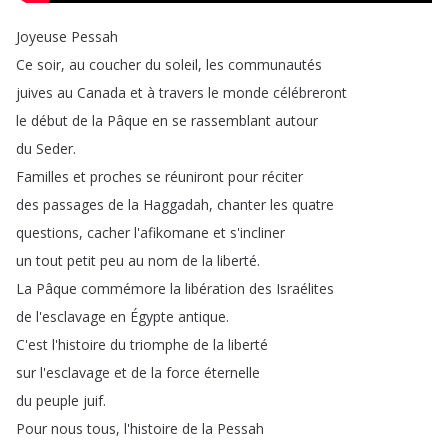
Joyeuse
Pessah
Ce
soir
,
au
coucher
du
soleil
,
les
communautés
juives
au
Canada
et
à
travers
le
monde
célébreront
le
début
de
la
Pâque
en
se
rassemblant
autour
du
Seder
.
Familles
et
proches
se
réuniront
pour
réciter
des
passages
de
la
Haggadah
,
chanter
les
quatre
questions
,
cacher
l'afikomane
et
s'incliner
un
tout
petit
peu
au
nom
de
la
liberté
.
La
Pâque
commémore
la
libération
des
Israélites
de
l'esclavage
en
Égypte
antique
.
C'est
l'histoire
du
triomphe
de
la
liberté
sur
l'esclavage
et
de
la
force
éternelle
du
peuple
juif
.
Pour
nous
tous
,
l'histoire
de
la
Pessah