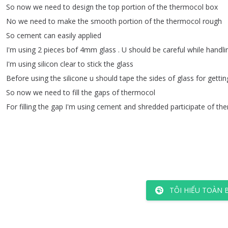
So
now
we
need
to
design
the
top
portion
of
the
thermocol
box
No
we
need
to
make
the
smooth
portion
of
the
thermocol
rough
So
cement
can
easily
applied
I'm
using
2
pieces
bof
4mm
glass
.
U
should
be
careful
while
handli
I'm
using
silicon
clear
to
stick
the
glass
Before
using
the
silicone
u
should
tape
the
sides
of
glass
for
gettin
So
now
we
need
to
fill
the
gaps
of
thermocol
For
filling
the
gap
I'm
using
cement
and
shredded
participate
of
the
TÔI HIỂU TOÀN 