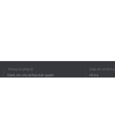
Thông tin pháp lý
Giúp đỡ và hỗ trợ
Dành cho chủ sở hữu bản quyền
Hỗ trợ
Chính sách quyền riêng tư
Câu hỏi thường g
Terms of Use
Tiện ích mở rộng của trình duyệt