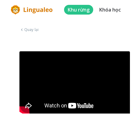
Khu rừng
Khóa học
Quay lại