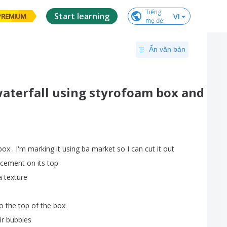
Tiếng

Start learning
VI
PREMIUM
mẹ đẻ
:
Ẩn văn bản
aterfall using styrofoam box and
box
.
I'm
marking
it
using
ba
market
so
I
can
cut
it
out
cement
on
its
top
a
texture
o
the
top
of
the
box
ir
bubbles