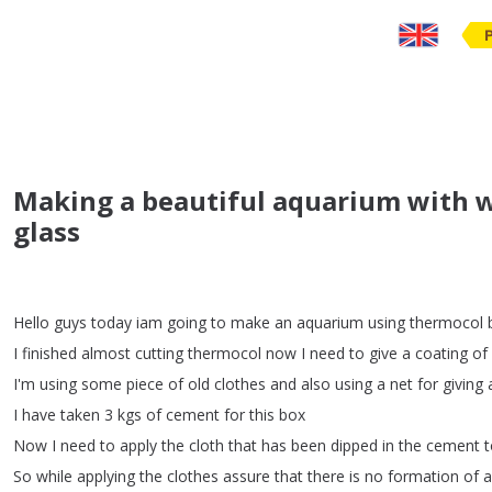
Making a beautiful aquarium with w
glass
Hello
guys
today
iam
going
to
make
an
aquarium
using
thermocol
I
finished
almost
cutting
thermocol
now
I
need
to
give
a
coating
of
I'm
using
some
piece
of
old
clothes
and
also
using
a
net
for
giving
I
have
taken
3
kgs
of
cement
for
this
box
Now
I
need
to
apply
the
cloth
that
has
been
dipped
in
the
cement
t
So
while
applying
the
clothes
assure
that
there
is
no
formation
of
a