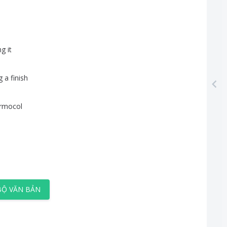
ng
it
g
a
finish
rmocol
BỘ VĂN BẢN