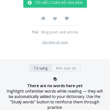
TÔI HIỂU TOÀN BỘ VĂN BẢN
Thẻ
:
Blog posts and articles
Giới thiệu nội dung
Từ vựng
Bình luận (0)
📚
There are no words here yet
Highlight unfamiliar words while reading — they will 
be automatically added to your dictionary. Use the 
“Study words” button to reinforce them through 
practice.