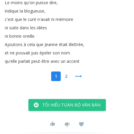
Le
moins
qu'on
puisse
dire
,
indique
la
blogueuse
,
c'est
que
le
curé
n'avait
ni
mémoire
ni
suite
dans
les
idées
ni
bonne
oreille
.
Ajoutons
à
cela
que
Jeanne
était
illettrée
,
et
ne
pouvait
pas
épeler
son
nom
qu'elle
parlait
peut-être
avec
un
accent
1
2
TÔI HIỂU TOÀN BỘ VĂN BẢN