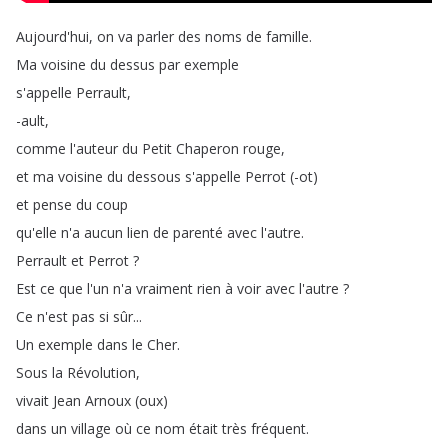
Aujourd'hui
,
on
va
parler
des
noms
de
famille
.
Ma
voisine
du
dessus
par
exemple
s'appelle
Perrault
,
-ault
,
comme
l'auteur
du
Petit
Chaperon
rouge
,
et
ma
voisine
du
dessous
s'appelle
Perrot
(-ot
)
et
pense
du
coup
qu'elle
n'a
aucun
lien
de
parenté
avec
l'autre
.
Perrault
et
Perrot
?
Est
ce
que
l'un
n'a
vraiment
rien
à
voir
avec
l'autre
?
Ce
n'est
pas
si
sûr
...
Un
exemple
dans
le
Cher
.
Sous
la
Révolution
,
vivait
Jean
Arnoux
(
oux
)
dans
un
village
où
ce
nom
était
très
fréquent
.