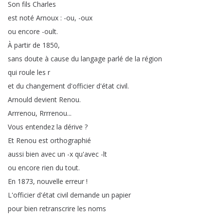
Son
fils
Charles
est
noté
Arnoux
: -ou
, -oux
ou
encore
-oult
.
À
partir
de
1850,
sans
doute
à
cause
du
langage
parlé
de
la
région
qui
roule
les
r
et
du
changement
d'officier
d'état
civil
.
Arnould
devient
Renou
.
Arrrenou
,
Rrrrenou
...
Vous
entendez
la
dérive
?
Et
Renou
est
orthographié
aussi
bien
avec
un
-x
qu'avec
-lt
ou
encore
rien
du
tout
.
En
1873,
nouvelle
erreur
!
L'officier
d'état
civil
demande
un
papier
pour
bien
retranscrire
les
noms