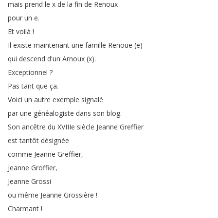
mais
prend
le
x
de
la
fin
de
Renoux
pour
un
e
.
Et
voilà
!
Il
existe
maintenant
une
famille
Renoue
(
e
)
qui
descend
d'un
Arnoux
(
x
).
Exceptionnel
?
Pas
tant
que
ça
.
Voici
un
autre
exemple
signalé
par
une
généalogiste
dans
son
blog
.
Son
ancêtre
du
XVIIIe
siècle
Jeanne
Greffier
est
tantôt
désignée
comme
Jeanne
Greffier
,
Jeanne
Groffier
,
Jeanne
Grossi
ou
même
Jeanne
Grossière
!
Charmant
!