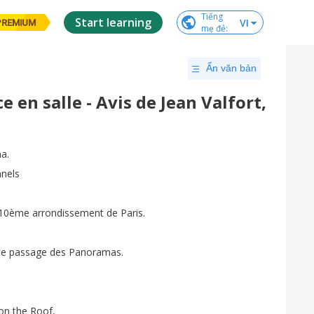
Tiếng

Start learning
VI
PREMIUM
mẹ đẻ
:
Ẩn văn bản
e en salle - Avis de Jean Valfort,
ma
.
nnels
10ème
arrondissement
de
Paris
.
le
passage
des
Panoramas
.
on
the
Roof
,