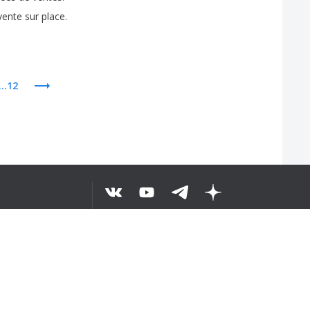
vente
sur
place
.
...12
BỘ VĂN BẢN
ặp
©
2026