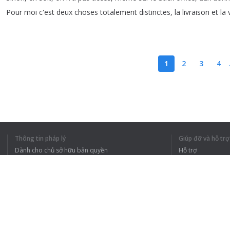
Pour
moi
c'est
deux
choses
totalement
distinctes
,
la
livraison
et
la
1
2
3
4
TÔI HIỂU TOÀN 
Thông tin pháp lý
Giúp đỡ và hỗ trợ
Dành cho chủ sở hữu bản quyền
Hỗ trợ
Chính sách quyền riêng tư
Câu hỏi thường g
Terms of Use
Tiện ích mở rộng của trình duyệt