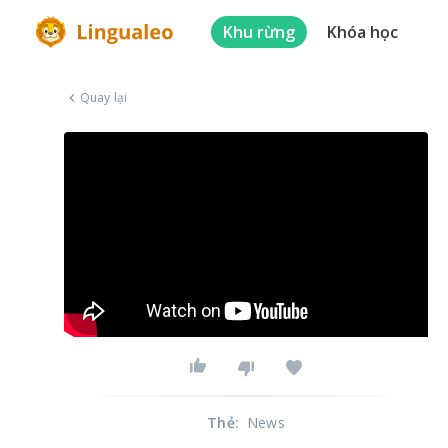
Khu rừng
Khóa học
Quay lại
Thẻ
:
News