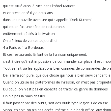
qui
est
situé
aussi
à
Nice
dans
l'hôtel
Mariott
et
on
s'est
lancé
il
y
a
deux
ans
dans
une
nouvelle
aventure
qui
s'appelle
"
Dark
Kitchen
"
qui
est
en
fait
une
série
de
restaurants
entièrement
dédiés
à
la
livraison
.
On
a
5
lieux
de
ventes
aujourd'hui
4
à
Paris
et
1
à
Bordeaux
.
Et
ces
restaurants
là
font
de
la
livraison
uniquement
,
c'est
à
dire
qu'il
est
impossible
de
commander
sur
place
,
il
est
impo
Tout
se
fait
via
les
applications
bien
connues
de
commandes
de
pl
De
la
livraison
pure
,
quelque
chose
qui
nous
a
bien
servi
pendant
le
Quand
on
utilise
les
plateformes
de
livraison
,
on
n'est
pas
propriéta
Du
coup
,
on
n'est
pas
en
capacité
de
traiter
ce
genre
de
données
.
On
n'a
pas
la
main
dessus
.
Il
faut
passer
par
des
outils
,
soit
des
outils
type
logiciels
de
caisse
.
Sinon
,
en
soit
,
on
n'a
pas
accès
,
même
sur
le
back
office
,
aux
donn