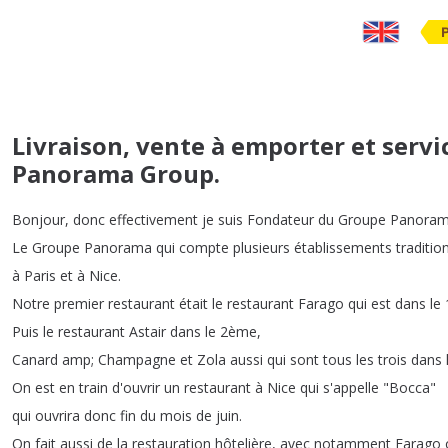
Livraison, vente à emporter et servic
Panorama Group.
Bonjour
,
donc
effectivement
je
suis
Fondateur
du
Groupe
Panora
Le
Groupe
Panorama
qui
compte
plusieurs
établissements
traditio
à
Paris
et
à
Nice
.
Notre
premier
restaurant
était
le
restaurant
Farago
qui
est
dans
le
Puis
le
restaurant
Astair
dans
le
2ème
,
Canard
amp
;
Champagne
et
Zola
aussi
qui
sont
tous
les
trois
dans
On
est
en
train
d'ouvrir
un
restaurant
à
Nice
qui
s'appelle
"
Bocca
"
qui
ouvrira
donc
fin
du
mois
de
juin
.
On
fait
aussi
de
la
restauration
hôtelière
,
avec
notamment
Farago