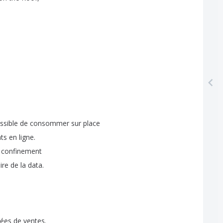
ssible
de
consommer
sur
place
ats
en
ligne
.
confinement
ire
de
la
data
.
ées
de
ventes
.