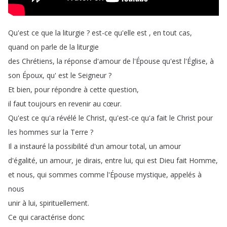
Qu'est
ce
que
la
liturgie
?
est-ce
qu'elle
est
,
en
tout
cas
,
quand
on
parle
de
la
liturgie
des
Chrétiens
,
la
réponse
d'amour
de
l'Épouse
qu'est
l'Église
,
à
son
Époux
,
qu'
est
le
Seigneur
?
Et
bien
,
pour
répondre
à
cette
question
,
il
faut
toujours
en
revenir
au
cœur
.
Qu'est
ce
qu'a
révélé
le
Christ
,
qu'est-ce
qu'a
fait
le
Christ
pour
les
hommes
sur
la
Terre
?
Il
a
instauré
la
possibilité
d'un
amour
total
,
un
amour
d'égalité
,
un
amour
,
je
dirais
,
entre
lui
,
qui
est
Dieu
fait
Homme
,
et
nous
,
qui
sommes
comme
l'Épouse
mystique
,
appelés
à
nous
unir
à
lui
,
spirituellement
.
Ce
qui
caractérise
donc