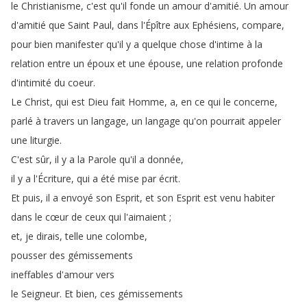
le
Christianisme
,
c'est
qu'il
fonde
un
amour
d'amitié
.
Un
amour
d'amitié
que
Saint
Paul
,
dans
l'Épître
aux
Ephésiens
,
compare
,
pour
bien
manifester
qu'il
y
a
quelque
chose
d'intime
à
la
relation
entre
un
époux
et
une
épouse
,
une
relation
profonde
d'intimité
du
coeur
.
Le
Christ
,
qui
est
Dieu
fait
Homme
,
a
,
en
ce
qui
le
concerne
,
parlé
à
travers
un
langage
,
un
langage
qu'on
pourrait
appeler
une
liturgie
.
C'est
sûr
,
il
y
a
la
Parole
qu'il
a
donnée
,
il
y
a
l'Écriture
,
qui
a
été
mise
par
écrit
.
Et
puis
,
il
a
envoyé
son
Esprit
,
et
son
Esprit
est
venu
habiter
dans
le
cœur
de
ceux
qui
l'aimaient
;
et
,
je
dirais
,
telle
une
colombe
,
pousser
des
gémissements
ineffables
d'amour
vers
le
Seigneur
.
Et
bien
,
ces
gémissements