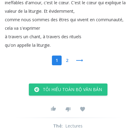
ineffables
d'amour
,
c'est
le
cœur
.
C'est
le
cœur
qui
explique
la
valeur
de
la
liturgie
.
Et
évidemment
,
comme
nous
sommes
des
êtres
qui
vivent
en
communauté
,
cela
va
s'exprimer
à
travers
un
chant
,
à
travers
des
rituels
qu'on
appelle
la
liturgie
.
1
2
TÔI HIỂU TOÀN BỘ VĂN BẢN
Thẻ
:
Lectures