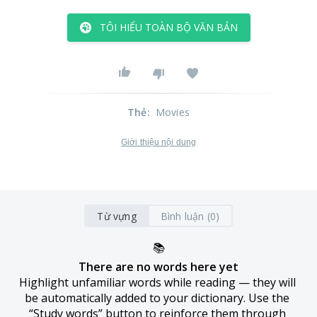
TÔI HIỂU TOÀN BỘ VĂN BẢN
Thẻ
:
Movies
Giới thiệu nội dung
Từ vựng
Bình luận (0)
📚
There are no words here yet
Highlight unfamiliar words while reading — they will 
be automatically added to your dictionary. Use the 
“Study words” button to reinforce them through 