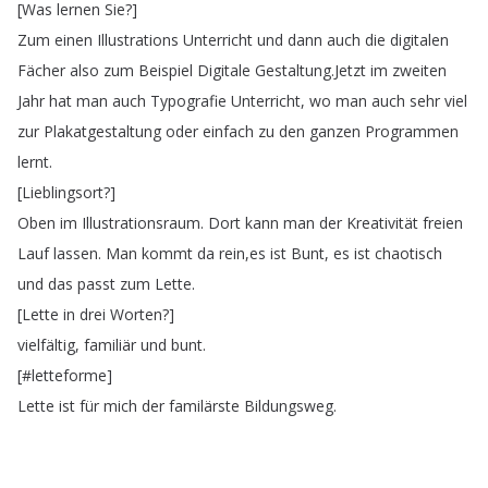
[
Was
lernen
Sie
?]
Zum
einen
Illustrations
Unterricht
und
dann
auch
die
digitalen
Fächer
also
zum
Beispiel
Digitale
Gestaltung
.
Jetzt
im
zweiten
Jahr
hat
man
auch
Typografie
Unterricht
,
wo
man
auch
sehr
viel
zur
Plakatgestaltung
oder
einfach
zu
den
ganzen
Programmen
lernt
.
[
Lieblingsort
?]
Oben
im
Illustrationsraum
.
Dort
kann
man
der
Kreativität
freien
Lauf
lassen
.
Man
kommt
da
rein
,
es
ist
Bunt
,
es
ist
chaotisch
und
das
passt
zum
Lette
.
[
Lette
in
drei
Worten
?]
vielfältig
,
familiär
und
bunt
.
[#
letteforme
]
Lette
ist
für
mich
der
familärste
Bildungsweg
.