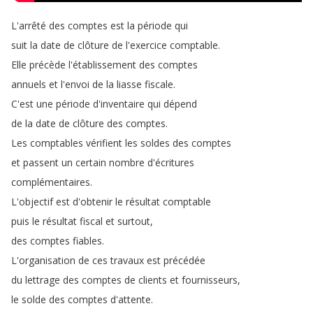
L'arrêté
des
comptes
est
la
période
qui
suit
la
date
de
clôture
de
l'exercice
comptable
.
Elle
précède
l'établissement
des
comptes
annuels
et
l'envoi
de
la
liasse
fiscale
.
C'est
une
période
d'inventaire
qui
dépend
de
la
date
de
clôture
des
comptes
.
Les
comptables
vérifient
les
soldes
des
comptes
et
passent
un
certain
nombre
d'écritures
complémentaires
.
L'objectif
est
d'obtenir
le
résultat
comptable
puis
le
résultat
fiscal
et
surtout
,
des
comptes
fiables
.
L'organisation
de
ces
travaux
est
précédée
du
lettrage
des
comptes
de
clients
et
fournisseurs
,
le
solde
des
comptes
d'attente
.