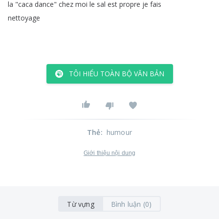
la
"
caca
dance
"
chez
moi
le
sal
est
propre
je
fais
nettoyage
TÔI HIỂU TOÀN BỘ VĂN BẢN
Thẻ
:
humour
Giới thiệu nội dung
Từ vựng
Bình luận (0)