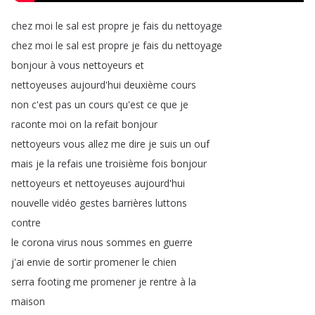
chez
moi
le
sal
est
propre
je
fais
du
nettoyage
chez
moi
le
sal
est
propre
je
fais
du
nettoyage
bonjour
à
vous
nettoyeurs
et
nettoyeuses
aujourd'hui
deuxième
cours
non
c'est
pas
un
cours
qu'est
ce
que
je
raconte
moi
on
la
refait
bonjour
nettoyeurs
vous
allez
me
dire
je
suis
un
ouf
mais
je
la
refais
une
troisième
fois
bonjour
nettoyeurs
et
nettoyeuses
aujourd'hui
nouvelle
vidéo
gestes
barrières
luttons
contre
le
corona
virus
nous
sommes
en
guerre
j'ai
envie
de
sortir
promener
le
chien
serra
footing
me
promener
je
rentre
à
la
maison