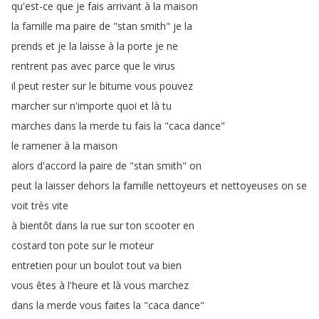
qu'est-ce
que
je
fais
arrivant
à
la
maison
la
famille
ma
paire
de
"
stan
smith
"
je
la
prends
et
je
la
laisse
à
la
porte
je
ne
rentrent
pas
avec
parce
que
le
virus
il
peut
rester
sur
le
bitume
vous
pouvez
marcher
sur
n'importe
quoi
et
là
tu
marches
dans
la
merde
tu
fais
la
"
caca
dance
"
le
ramener
à
la
maison
alors
d'accord
la
paire
de
"
stan
smith
"
on
peut
la
laisser
dehors
la
famille
nettoyeurs
et
nettoyeuses
on
se
voit
très
vite
à
bientôt
dans
la
rue
sur
ton
scooter
en
costard
ton
pote
sur
le
moteur
entretien
pour
un
boulot
tout
va
bien
vous
êtes
à
l'heure
et
là
vous
marchez
dans
la
merde
vous
faites
la
"
caca
dance
"