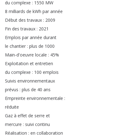
du
complexe
: 1550
MW
8
milliards
de
kWh
par
année
Début
des
travaux
: 2009
Fin
des
travaux
: 2021
Emplois
par
année
durant
le
chantier
:
plus
de
1000
Main-d'oeuvre
locale
: 45%
Exploitation
et
entretien
du
complexe
: 100
emplois
Suivis
environnementaux
prévus
:
plus
de
40
ans
Empreinte
environnementale
:
réduite
Gaz
à
effet
de
serre
et
mercure
:
suivi
continu
Réalisation
:
en
collaboration