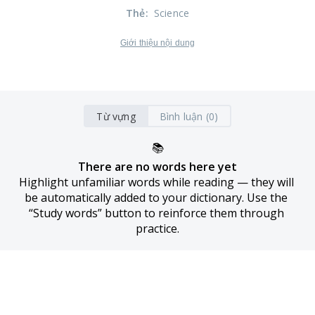
Thẻ
:
Science
Giới thiệu nội dung
Từ vựng
Bình luận (0)
📚
There are no words here yet
Highlight unfamiliar words while reading — they will 
be automatically added to your dictionary. Use the 
“Study words” button to reinforce them through 
practice.