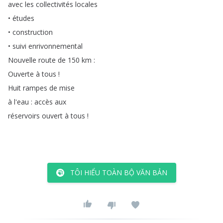
avec
les
collectivités
locales
•
études
•
construction
•
suivi
enrivonnemental
Nouvelle
route
de
150
km
:
Ouverte
à
tous
!
Huit
rampes
de
mise
à
l'eau
:
accès
aux
réservoirs
ouvert
à
tous
!
TÔI HIỂU TOÀN BỘ VĂN BẢN