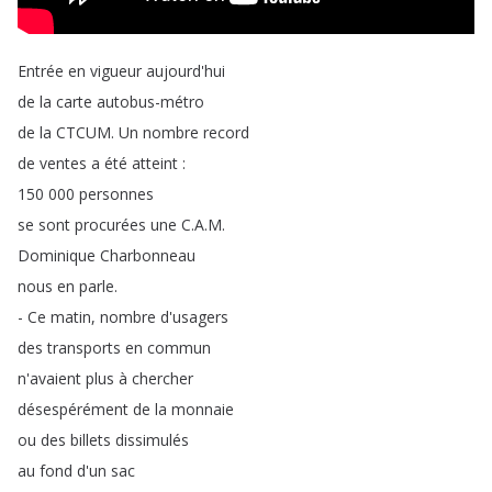
Entrée
en
vigueur
aujourd'hui
de
la
carte
autobus-métro
de
la
CTCUM
.
Un
nombre
record
de
ventes
a
été
atteint
:
150 000
personnes
se
sont
procurées
une
C
.
A
.
M
.
Dominique
Charbonneau
nous
en
parle
.
-
Ce
matin
,
nombre
d'usagers
des
transports
en
commun
n'avaient
plus
à
chercher
désespérément
de
la
monnaie
ou
des
billets
dissimulés
au
fond
d'un
sac