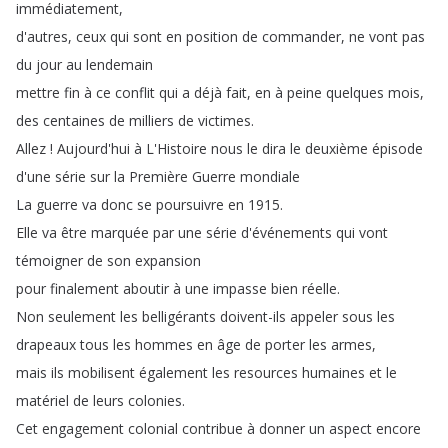
immédiatement
,
d'autres
,
ceux
qui
sont
en
position
de
commander
,
ne
vont
pas
du
jour
au
lendemain
mettre
fin
à
ce
conflit
qui
a
déjà
fait
,
en
à
peine
quelques
mois
,
des
centaines
de
milliers
de
victimes
.
Allez
!
Aujourd'hui
à
L'Histoire
nous
le
dira
le
deuxième
épisode
d'une
série
sur
la
Première
Guerre
mondiale
La
guerre
va
donc
se
poursuivre
en
1915.
Elle
va
être
marquée
par
une
série
d'événements
qui
vont
témoigner
de
son
expansion
pour
finalement
aboutir
à
une
impasse
bien
réelle
.
Non
seulement
les
belligérants
doivent-ils
appeler
sous
les
drapeaux
tous
les
hommes
en
âge
de
porter
les
armes
,
mais
ils
mobilisent
également
les
resources
humaines
et
le
matériel
de
leurs
colonies
.
Cet
engagement
colonial
contribue
à
donner
un
aspect
encore