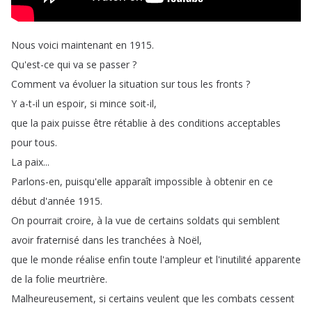
Nous
voici
maintenant
en
1915.
Qu'est-ce
qui
va
se
passer
?
Comment
va
évoluer
la
situation
sur
tous
les
fronts
?
Y
a-t-il
un
espoir
,
si
mince
soit-il
,
que
la
paix
puisse
être
rétablie
à
des
conditions
acceptables
pour
tous
.
La
paix
...
Parlons-en
,
puisqu'elle
apparaît
impossible
à
obtenir
en
ce
début
d'année
1915.
On
pourrait
croire
,
à
la
vue
de
certains
soldats
qui
semblent
avoir
fraternisé
dans
les
tranchées
à
Noël
,
que
le
monde
réalise
enfin
toute
l'ampleur
et
l'inutilité
apparente
de
la
folie
meurtrière
.
Malheureusement
,
si
certains
veulent
que
les
combats
cessent