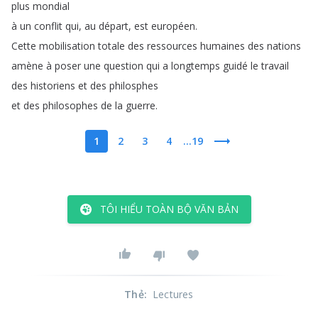
plus
mondial
à
un
conflit
qui
,
au
départ
,
est
européen
.
Cette
mobilisation
totale
des
ressources
humaines
des
nations
amène
à
poser
une
question
qui
a
longtemps
guidé
le
travail
des
historiens
et
des
philosphes
et
des
philosophes
de
la
guerre
.
1
2
3
4
...19
TÔI HIỂU TOÀN BỘ VĂN BẢN
Thẻ
:
Lectures