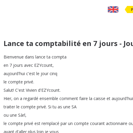
Lance ta comptabilité en 7 jours - Jo
Bienvenue
dans
lance
ta
compta
en
7
jours
avec
EZYcount
,
aujourd'hui
c'est
le
jour
cinq
le
compte
privé
.
Salut
!
C'est
Vivien
d'EZYcount
.
Hier
,
on
a
regardé
ensemble
comment
faire
la
caisse
et
aujourd'hui
traiter
le
compte
privé
.
Si
tu
as
une
SA
ou
une
Sàrl
,
le
compte
privé
est
remplacé
par
un
compte
courant
actionnaire
o
avant
d'aller
plus
loin
je
vous