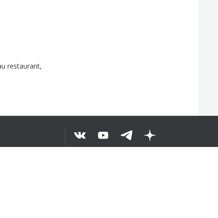
au
restaurant
,
ặp
nque
.
©
2026