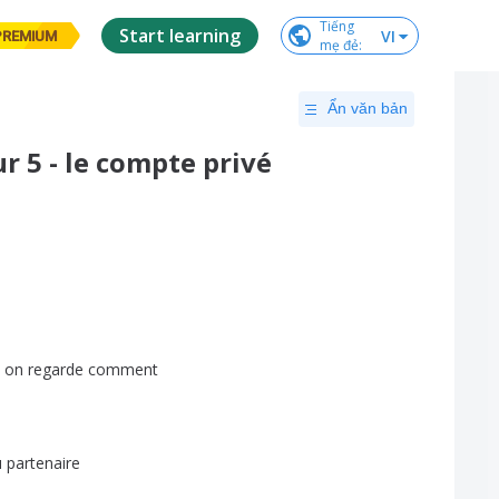
Tiếng

Start learning
VI
PREMIUM
mẹ đẻ
:
Ẩn văn bản
ur 5 - le compte privé
on
regarde
comment
u
partenaire