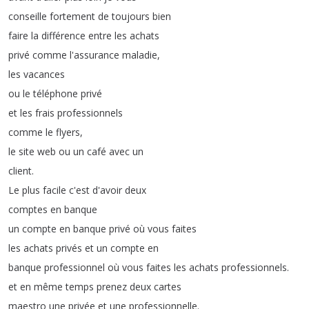
conseille
fortement
de
toujours
bien
faire
la
différence
entre
les
achats
privé
comme
l'assurance
maladie
,
les
vacances
ou
le
téléphone
privé
et
les
frais
professionnels
comme
le
flyers
,
le
site
web
ou
un
café
avec
un
client
.
Le
plus
facile
c'est
d'avoir
deux
comptes
en
banque
un
compte
en
banque
privé
où
vous
faites
les
achats
privés
et
un
compte
en
banque
professionnel
où
vous
faites
les
achats
professionnels
.
et
en
même
temps
prenez
deux
cartes
maestro
une
privée
et
une
professionnelle
.