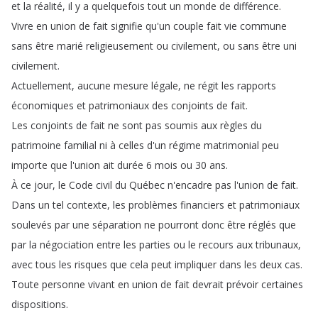
et
la
réalité
,
il
y
a
quelquefois
tout
un
monde
de
différence
.
Vivre
en
union
de
fait
signifie
qu'un
couple
fait
vie
commune
sans
être
marié
religieusement
ou
civilement
,
ou
sans
être
uni
civilement
.
Actuellement
,
aucune
mesure
légale
,
ne
régit
les
rapports
économiques
et
patrimoniaux
des
conjoints
de
fait
.
Les
conjoints
de
fait
ne
sont
pas
soumis
aux
règles
du
patrimoine
familial
ni
à
celles
d'un
régime
matrimonial
peu
importe
que
l'union
ait
durée
6
mois
ou
30
ans
.
À
ce
jour
,
le
Code
civil
du
Québec
n'encadre
pas
l'union
de
fait
.
Dans
un
tel
contexte
,
les
problèmes
financiers
et
patrimoniaux
soulevés
par
une
séparation
ne
pourront
donc
être
réglés
que
par
la
négociation
entre
les
parties
ou
le
recours
aux
tribunaux
,
avec
tous
les
risques
que
cela
peut
impliquer
dans
les
deux
cas
.
Toute
personne
vivant
en
union
de
fait
devrait
prévoir
certaines
dispositions
.