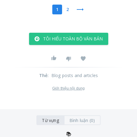
1
2
TÔI HIỂU TOÀN BỘ VĂN BẢN
Thẻ
:
Blog posts and articles
Giới thiệu nội dung
Từ vựng
Bình luận (0)
📚