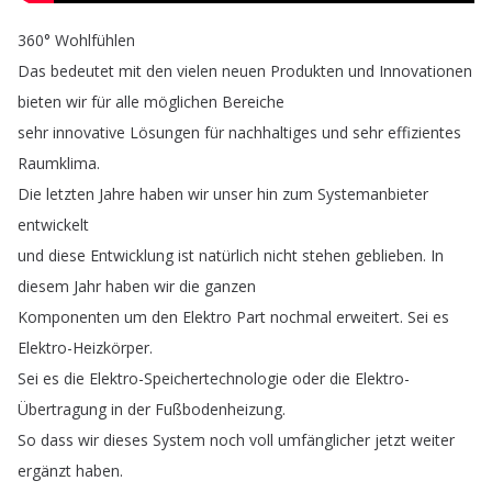
360°
Wohlfühlen
Das
bedeutet
mit
den
vielen
neuen
Produkten
und
Innovationen
bieten
wir
für
alle
möglichen
Bereiche
sehr
innovative
Lösungen
für
nachhaltiges
und
sehr
effizientes
Raumklima
.
Die
letzten
Jahre
haben
wir
unser
hin
zum
Systemanbieter
entwickelt
und
diese
Entwicklung
ist
natürlich
nicht
stehen
geblieben
.
In
diesem
Jahr
haben
wir
die
ganzen
Komponenten
um
den
Elektro
Part
nochmal
erweitert
.
Sei
es
Elektro-Heizkörper
.
Sei
es
die
Elektro-Speichertechnologie
oder
die
Elektro-
Übertragung
in
der
Fußbodenheizung
.
So
dass
wir
dieses
System
noch
voll
umfänglicher
jetzt
weiter
ergänzt
haben
.