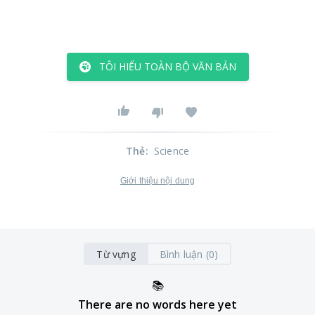
TÔI HIỂU TOÀN BỘ VĂN BẢN
Thẻ
:
Science
Giới thiệu nội dung
Từ vựng
Bình luận (0)
📚
There are no words here yet