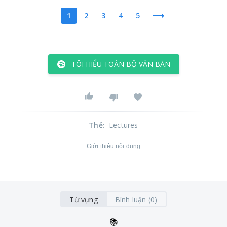
1
2
3
4
5
TÔI HIỂU TOÀN BỘ VĂN BẢN
Thẻ
:
Lectures
Giới thiệu nội dung
Từ vựng
Bình luận (0)
📚