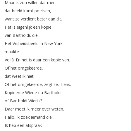
Maar
ik
zou
willen
dat
men
dat
beeld
komt
poetsen
,
want
ze
verdient
beter
dan
dit
.
Het
is
eigenlijk
een
kopie
van
Bartholdi
,
die
...
Het
Vrijheidsbeeld
in
New
York
maakte
.
Voilà
.
En
het
is
daar
een
kopie
van
.
Of
het
omgekeerde
,
dat
weet
ik
niet
.
Of
het
omgekeerde
,
zegt
ze
.
Tiens
.
Kopieerde
Wiertz
nu
Bartholdi
of
Bartholdi
Wiertz
?
Daar
moet
ik
meer
over
weten
.
Hallo
,
ik
zoek
iemand
die
...
Ik
heb
een
afspraak