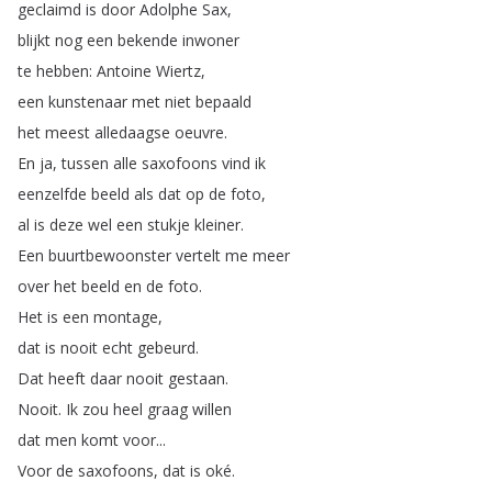
geclaimd
is
door
Adolphe
Sax
,
blijkt
nog
een
bekende
inwoner
te
hebben
:
Antoine
Wiertz
,
een
kunstenaar
met
niet
bepaald
het
meest
alledaagse
oeuvre
.
En
ja
,
tussen
alle
saxofoons
vind
ik
eenzelfde
beeld
als
dat
op
de
foto
,
al
is
deze
wel
een
stukje
kleiner
.
Een
buurtbewoonster
vertelt
me
meer
over
het
beeld
en
de
foto
.
Het
is
een
montage
,
dat
is
nooit
echt
gebeurd
.
Dat
heeft
daar
nooit
gestaan
.
Nooit
.
Ik
zou
heel
graag
willen
dat
men
komt
voor
...
Voor
de
saxofoons
,
dat
is
oké
.