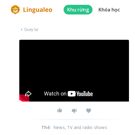
Khu rừng
Khóa học
Quay lại
Thẻ
:
News
, TV and radio shows