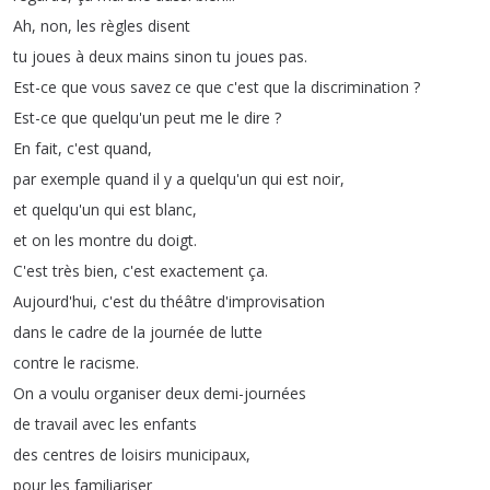
Ah
,
non
,
les
règles
disent
tu
joues
à
deux
mains
sinon
tu
joues
pas
.
Est-ce
que
vous
savez
ce
que
c'est
que
la
discrimination
?
Est-ce
que
quelqu'un
peut
me
le
dire
?
En
fait
,
c'est
quand
,
par
exemple
quand
il
y
a
quelqu'un
qui
est
noir
,
et
quelqu'un
qui
est
blanc
,
et
on
les
montre
du
doigt
.
C'est
très
bien
,
c'est
exactement
ça
.
Aujourd'hui
,
c'est
du
théâtre
d'improvisation
dans
le
cadre
de
la
journée
de
lutte
contre
le
racisme
.
On
a
voulu
organiser
deux
demi-journées
de
travail
avec
les
enfants
des
centres
de
loisirs
municipaux
,
pour
les
familiariser