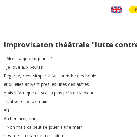
Improvisaton théâtrale "lutte contre
-
Alors
,
à
quoi
tu
joues
?
-
Je
joue
aux
boules
.
Regarde
,
c'est
simple
,
il
faut
prendre
des
boules
et
qu'elles
arrivent
près
les
unes
des
autres
mais
il
faut
que
ce
soit
la
plus
près
de
la
bleue
.
-
Utilise
tes
deux
mains
.
Ah
...
Ah
ben
non
,
oui
...
-
Non
mais
ça
peut
se
jouer
à
une
main
,
regarde
,
ça
marche
aussi
bien
...