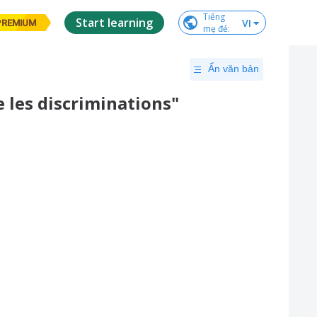
Tiếng

Start learning
VI
PREMIUM
mẹ đẻ
:
Ẩn văn bản
 les discriminations"