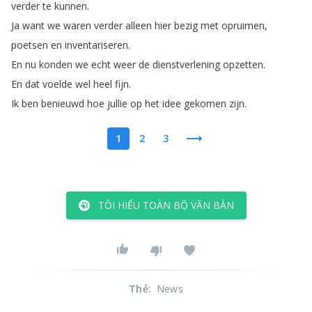
verder
te
kunnen
.
Ja
want
we
waren
verder
alleen
hier
bezig
met
opruimen
,
poetsen
en
inventariseren
.
En
nu
konden
we
echt
weer
de
dienstverlening
opzetten
.
En
dat
voelde
wel
heel
fijn
.
Ik
ben
benieuwd
hoe
jullie
op
het
idee
gekomen
zijn
.
1
2
3
TÔI HIỂU TOÀN BỘ VĂN BẢN
Thẻ
:
News