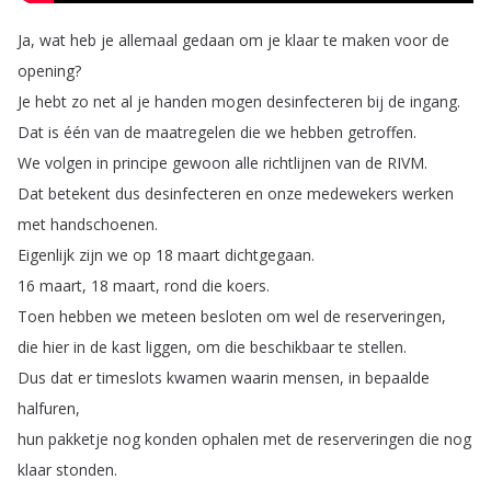
Ja
,
wat
heb
je
allemaal
gedaan
om
je
klaar
te
maken
voor
de
opening
?
Je
hebt
zo
net
al
je
handen
mogen
desinfecteren
bij
de
ingang
.
Dat
is
één
van
de
maatregelen
die
we
hebben
getroffen
.
We
volgen
in
principe
gewoon
alle
richtlijnen
van
de
RIVM
.
Dat
betekent
dus
desinfecteren
en
onze
medewekers
werken
met
handschoenen
.
Eigenlijk
zijn
we
op
18
maart
dichtgegaan
.
16
maart
, 18
maart
,
rond
die
koers
.
Toen
hebben
we
meteen
besloten
om
wel
de
reserveringen
,
die
hier
in
de
kast
liggen
,
om
die
beschikbaar
te
stellen
.
Dus
dat
er
timeslots
kwamen
waarin
mensen
,
in
bepaalde
halfuren
,
hun
pakketje
nog
konden
ophalen
met
de
reserveringen
die
nog
klaar
stonden
.