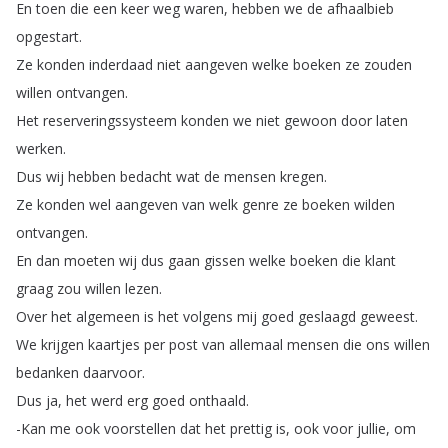
En
toen
die
een
keer
weg
waren
,
hebben
we
de
afhaalbieb
opgestart
.
Ze
konden
inderdaad
niet
aangeven
welke
boeken
ze
zouden
willen
ontvangen
.
Het
reserveringssysteem
konden
we
niet
gewoon
door
laten
werken
.
Dus
wij
hebben
bedacht
wat
de
mensen
kregen
.
Ze
konden
wel
aangeven
van
welk
genre
ze
boeken
wilden
ontvangen
.
En
dan
moeten
wij
dus
gaan
gissen
welke
boeken
die
klant
graag
zou
willen
lezen
.
Over
het
algemeen
is
het
volgens
mij
goed
geslaagd
geweest
.
We
krijgen
kaartjes
per
post
van
allemaal
mensen
die
ons
willen
bedanken
daarvoor
.
Dus
ja
,
het
werd
erg
goed
onthaald
.
-Kan
me
ook
voorstellen
dat
het
prettig
is
,
ook
voor
jullie
,
om