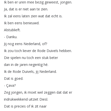
Ik
ben
er
uren
mee
bezig
geweest
,
jongen
.
Ja
,
dat
is
er
niet
aan
te
zien
.
Ik
zal
eens
laten
zien
wat
dat
echt
is
.
Ik
ben
eens
benieuwd
.
Alstublieft
.
-
Danku
.
Jij
nog
eens
Nederland
,
of
?
Ik
zou
toch
liever
de
Rode
Duivels
hebben
.
Die
spelen
nu
toch
een
stuk
beter
dan
in
de
jaren
negentig
hé
.
Ik
de
Rode
Duivels
,
jij
Nederland
.
Dat
is
goed
.
-
Çava
?
Zeg
jongen
,
ik
moet
wel
zeggen
dat
dat
er
indrukwekkend
uitziet
Diesl
.
Dat
is
precies
of
ik
zit
naar