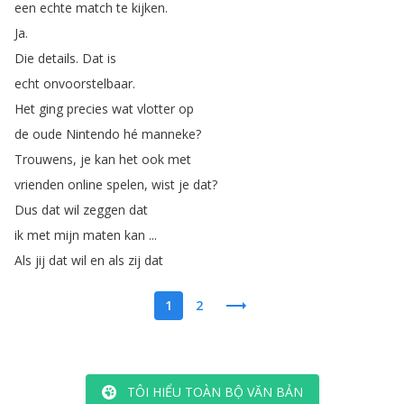
een
echte
match
te
kijken
.
Ja
.
Die
details
.
Dat
is
echt
onvoorstelbaar
.
Het
ging
precies
wat
vlotter
op
de
oude
Nintendo
hé
manneke
?
Trouwens
,
je
kan
het
ook
met
vrienden
online
spelen
,
wist
je
dat
?
Dus
dat
wil
zeggen
dat
ik
met
mijn
maten
kan
...
Als
jij
dat
wil
en
als
zij
dat
1
2
TÔI HIỂU TOÀN BỘ VĂN BẢN